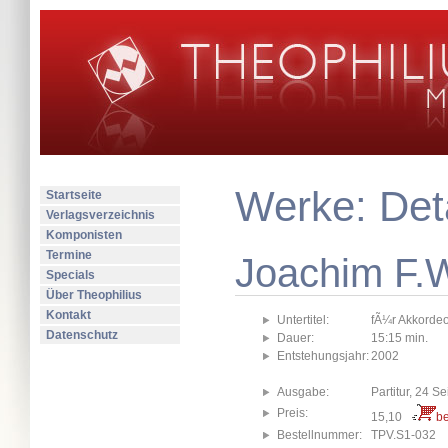
Werke: Deta
Startseite
Verlagsverzeichnis
Komponisten
Termine
Joachim F.
Specials
Über Theophilius
Kontakt
Untertitel:
fÃ¼r Akkorde
Datenschutz
Dauer:
15:15 min.
Entstehungsjahr:
2002
Ausgabe:
Partitur, 24 Se
Preis:
15,10
be
Bestellnummer:
TPV.S1-032