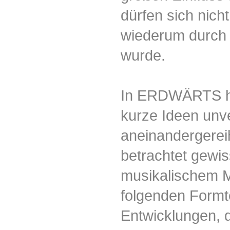
dürfen sich nich
wiederum durch 
wurde.
In ERDWÄRTS ha
kurze Ideen unv
aneinandergerei
betrachtet gewi
musikalischem Ma
folgenden Formte
Entwicklungen, d