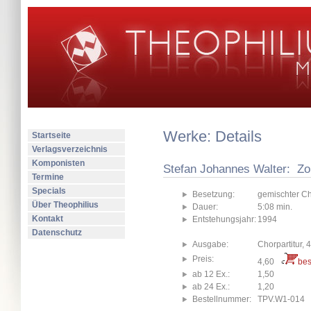
Werke: Details
Startseite
Verlagsverzeichnis
Komponisten
Stefan Johannes Walter: Zor
Termine
Specials
Besetzung:
gemischter Ch
Über Theophilius
Dauer:
5:08 min.
Kontakt
Entstehungsjahr:
1994
Datenschutz
Ausgabe:
Chorpartitur, 
Preis:
4,60
bes
ab 12 Ex.:
1,50
ab 24 Ex.:
1,20
Bestellnummer:
TPV.W1-014