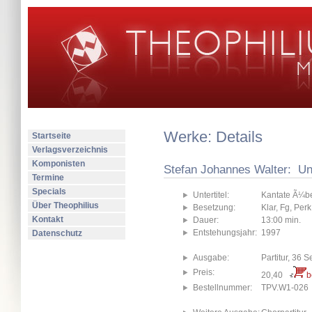
Werke: Details
Startseite
Verlagsverzeichnis
Komponisten
Stefan Johannes Walter: Un
Termine
Specials
Untertitel:
Kantate Ã¼be
Über Theophilius
Besetzung:
Klar, Fg, Perk
Kontakt
Dauer:
13:00 min.
Entstehungsjahr:
1997
Datenschutz
Ausgabe:
Partitur, 36 S
Preis:
20,40
b
Bestellnummer:
TPV.W1-026