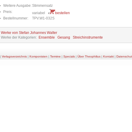
Weitere Ausgabe:
Stimmensatz
Preis:
variabel
bestellen
Bestellnummer:
TPV.W1-032S
e Werke von Stefan Johannes Walter
e Werke der Kategorien:
Ensemble
Gesang
Streichinstrumente
|
Verlagsverzeichnis
|
Komponisten
|
Termine
|
Specials
|
Über Theophilius
|
Kontakt
|
Datenschut