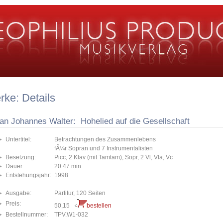
ke: Details
fan Johannes Walter: Hohelied auf die Gesellschaft
Untertitel:
Betrachtungen des Zusammenlebens
fÃ¼r Sopran und 7 Instrumentalisten
Besetzung:
Picc, 2 Klav (mit Tamtam), Sopr, 2 Vl, Vla, Vc
Dauer:
20:47 min.
Entstehungsjahr:
1998
Ausgabe:
Partitur, 120 Seiten
Preis:
50,15
bestellen
Bestellnummer:
TPV.W1-032