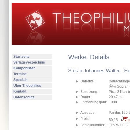
Werke: Details
Startseite
Verlagsverzeichnis
Komponisten
Stefan Johannes Walter: Hoh
Termine
Specials
Untertitel:
Betrachtung
Über Theophilius
fÃ¼r Sopran 
Kontakt
Besetzung:
Picc, 2 Klav (
Dauer:
20:47 min.
Datenschutz
Entstehungsjahr:
1998
Ausgabe:
Partitur, 120 
Preis:
50,15
b
Bestellnummer:
TPV.W1-032