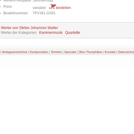
Weitere Ausgabe:
Stimmensatz
Preis:
variabel
bestellen
Bestellnummer:
TPV.W1-039S
e Werke von Stefan Johannes Walter
e Werke der Kategorien:
Kammermusik
Quartette
|
Verlagsverzeichnis
|
Komponisten
|
Termine
|
Specials
|
Über Theophilius
|
Kontakt
|
Datenschut