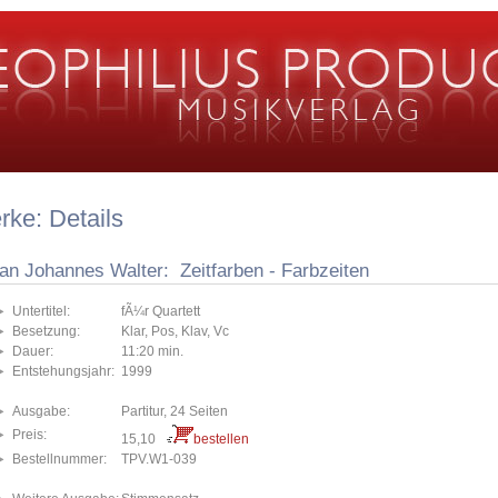
ke: Details
an Johannes Walter: Zeitfarben - Farbzeiten
Untertitel:
fÃ¼r Quartett
Besetzung:
Klar, Pos, Klav, Vc
Dauer:
11:20 min.
Entstehungsjahr:
1999
Ausgabe:
Partitur, 24 Seiten
Preis:
15,10
bestellen
Bestellnummer:
TPV.W1-039