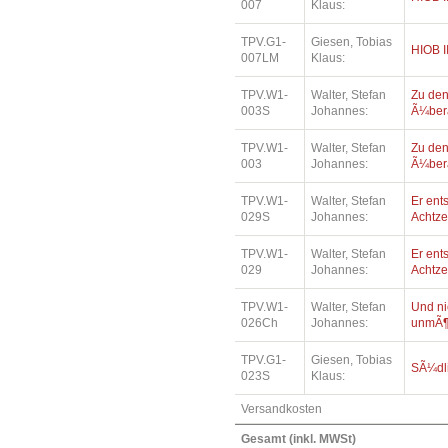
007
Klaus:
TPV.G1-
Giesen, Tobias
HIOB I
007LM
Klaus:
TPV.W1-
Walter, Stefan
Zu den
003S
Johannes:
Ã¼bera
TPV.W1-
Walter, Stefan
Zu den
003
Johannes:
Ã¼bera
TPV.W1-
Walter, Stefan
Er ents
029S
Johannes:
Achtz
TPV.W1-
Walter, Stefan
Er ents
029
Johannes:
Achtz
TPV.W1-
Walter, Stefan
Und ni
026Ch
Johannes:
unmÃ¶
TPV.G1-
Giesen, Tobias
SÃ¼dl
023S
Klaus:
Versandkosten
Gesamt (inkl. MWSt)