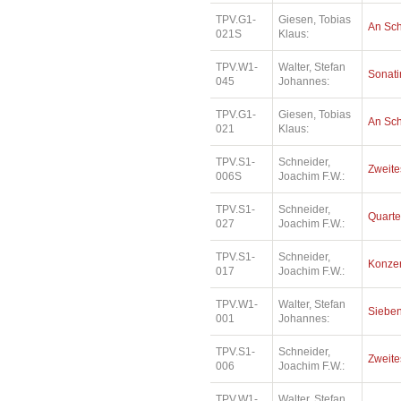
TPV.G1-
Giesen, Tobias
An Sc
021S
Klaus:
TPV.W1-
Walter, Stefan
Sonatin
045
Johannes:
TPV.G1-
Giesen, Tobias
An Sc
021
Klaus:
TPV.S1-
Schneider,
Zweite
006S
Joachim F.W.:
TPV.S1-
Schneider,
Quarte
027
Joachim F.W.:
TPV.S1-
Schneider,
Konzer
017
Joachim F.W.:
TPV.W1-
Walter, Stefan
Sieben
001
Johannes:
TPV.S1-
Schneider,
Zweite
006
Joachim F.W.:
TPV.W1-
Walter, Stefan