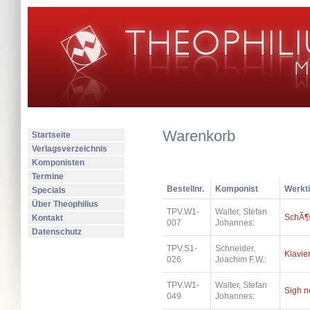
Warenkorb
Startseite
Verlagsverzeichnis
Komponisten
Termine
Bestellnr.
Komponist
Werkti
Specials
Über Theophilius
TPV.W1-
Walter, Stefan
SchÃ¶
Kontakt
007
Johannes:
Datenschutz
TPV.S1-
Schneider,
Klavier
026
Joachim F.W.:
TPV.W1-
Walter, Stefan
Sigh n
049
Johannes: