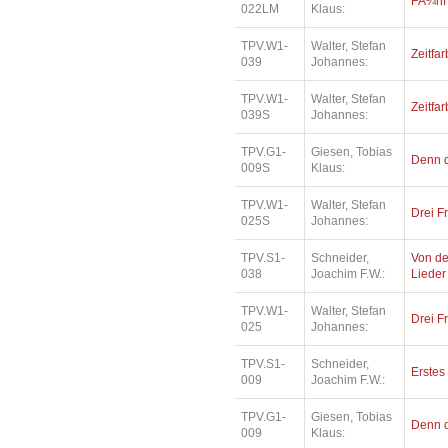
FÃ¼nf
022LM
Klaus:
TPV.W1-
Walter, Stefan
Zeitfa
039
Johannes:
TPV.W1-
Walter, Stefan
Zeitfa
039S
Johannes:
TPV.G1-
Giesen, Tobias
Denn d
009S
Klaus:
TPV.W1-
Walter, Stefan
Drei F
025S
Johannes:
TPV.S1-
Schneider,
Von de
038
Joachim F.W.:
Lieder
TPV.W1-
Walter, Stefan
Drei F
025
Johannes:
TPV.S1-
Schneider,
Erstes 
009
Joachim F.W.:
TPV.G1-
Giesen, Tobias
Denn d
009
Klaus: