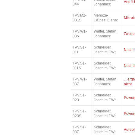
And it
044
Johannes:
TPV.M2-
Menoza-
Mikroi
001S
LÃ³pez, Elena:
TPV.W1-
Walter, Stefan
Zweite
035
Johannes:
TPV.S1-
Schneider,
Nachtl
011
Joachim F.W.:
TPV.S1-
Schneider,
Nachtl
011S
Joachim F.W.:
TPV.W1-
Walter, Stefan
... er
037
Johannes:
nicht
TPV.S1-
Schneider,
Power
023
Joachim F.W.:
TPV.S1-
Schneider,
Power
023S
Joachim F.W.:
TPV.S1-
Schneider,
Aureo
037
Joachim F.W.: