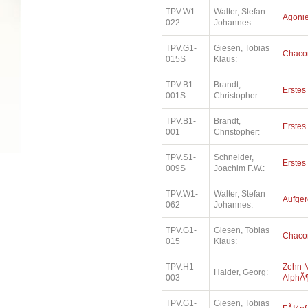
TPV.W1-
Walter, Stefan
Agonie 
022
Johannes:
TPV.G1-
Giesen, Tobias
Chaco
015S
Klaus:
TPV.B1-
Brandt,
Erste
001S
Christopher:
TPV.B1-
Brandt,
Erste
001
Christopher:
TPV.S1-
Schneider,
Erstes 
009S
Joachim F.W.:
TPV.W1-
Walter, Stefan
Aufger
062
Johannes:
TPV.G1-
Giesen, Tobias
Chaco
015
Klaus:
TPV.H1-
Zehn M
Haider, Georg:
003
AlphÃ¶
TPV.G1-
Giesen, Tobias