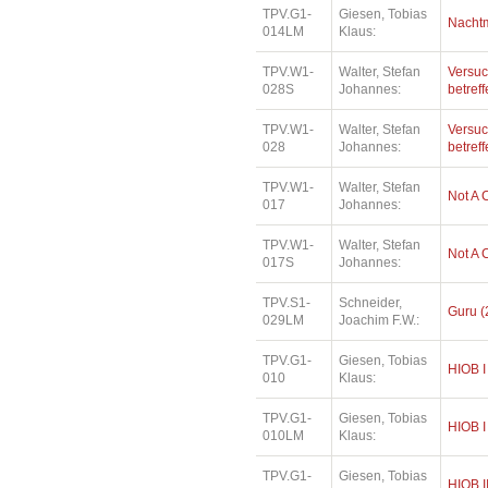
TPV.G1-
Giesen, Tobias
Nacht
014LM
Klaus:
TPV.W1-
Walter, Stefan
Versuc
028S
Johannes:
betref
TPV.W1-
Walter, Stefan
Versuc
028
Johannes:
betref
TPV.W1-
Walter, Stefan
Not A 
017
Johannes:
TPV.W1-
Walter, Stefan
Not A 
017S
Johannes:
TPV.S1-
Schneider,
Guru (
029LM
Joachim F.W.:
TPV.G1-
Giesen, Tobias
HIOB I
010
Klaus:
TPV.G1-
Giesen, Tobias
HIOB I
010LM
Klaus:
TPV.G1-
Giesen, Tobias
HIOB I