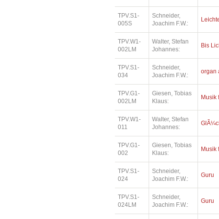
TPV.S1-
Schneider,
Leichte
005S
Joachim F.W.:
TPV.W1-
Walter, Stefan
Bis Lic
002LM
Johannes:
TPV.S1-
Schneider,
organ 
034
Joachim F.W.:
TPV.G1-
Giesen, Tobias
Musik 
002LM
Klaus:
TPV.W1-
Walter, Stefan
GlÃ¼ck
011
Johannes:
TPV.G1-
Giesen, Tobias
Musik 
002
Klaus:
TPV.S1-
Schneider,
Guru
024
Joachim F.W.:
TPV.S1-
Schneider,
Guru
024LM
Joachim F.W.: