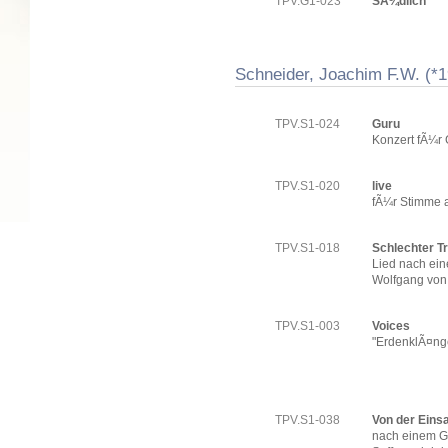
TPV.G1-023
SÃ¼dlich
Schneider, Joachim F.W. (*
TPV.S1-024
Guru
Konzert fÃ¼r 
TPV.S1-020
live
fÃ¼r Stimme a
TPV.S1-018
Schlechter T
Lied nach ei
Wolfgang von
TPV.S1-003
Voices
"ErdenklÃ¤nge"
TPV.S1-038
Von der Eins
nach einem G