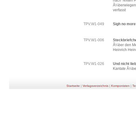
nach Texten H
Ã¼berwiegend
verfasst
TPV.W1-049
Sigh no more
TPV.W1-006
Steckbriefch
Ã¼ber den Me
Heinrich Hei
TPV.W1-026
Und nicht li
Kantate Ã¼be
Startseite
|
Verlagsverzeichnis
|
Komponisten
|
Te