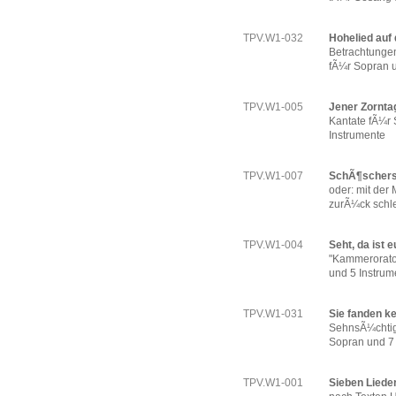
TPV.W1-032
Hohelied auf 
Betrachtung
fÃ¼r Sopran u
TPV.W1-005
Jener Zornta
Kantate fÃ¼r 
Instrumente
TPV.W1-007
SchÃ¶scher
oder: mit der
zurÃ¼ck schl
TPV.W1-004
Seht, da ist e
"Kammerorato
und 5 Instrum
TPV.W1-031
Sie fanden k
SehnsÃ¼chtig
Sopran und 7
TPV.W1-001
Sieben Lieder