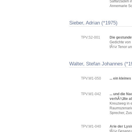
Saffarzadeh 
Annemarie S
Sieber, Adrian (*1975)
TPV.S2-001
Die gestundet
Gedichte von
fÃ¼r Tenor un
Walter, Stefan Johannes (*1
TPV.W1-050
... ein kleine
TPV.W1-042
... und die N
verhÃ¼llte al
Kreuzweg in e
Raumszenario
Sprecher, Zus
TPV.W1-040
Arie der Lysi
fÃ¼r Gesang