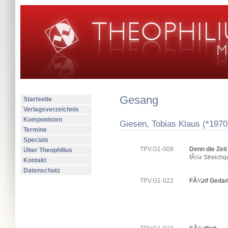
Gesang
Startseite
Verlagsverzeichnis
Komponisten
Giesen, Tobias Klaus (*1970
Termine
Specials
TPV.G1-009
Denn die Zeit
Über Theophilius
fÃ¼r Streichqu
Kontakt
Datenschutz
TPV.G1-022
FÃ¼nf Geda