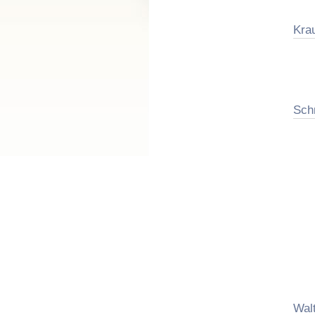
Kra
Sch
Wal