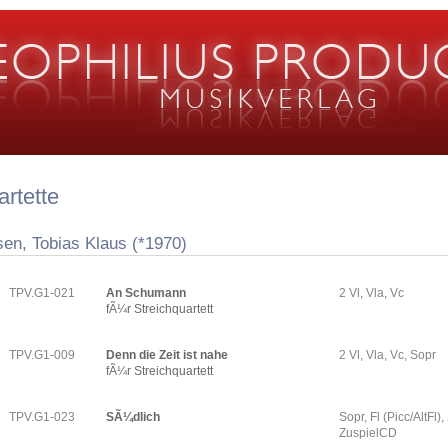
rtette
sen, Tobias Klaus (*1970)
TPV.G1-021
An Schumann
2 Vl, Vla, Vc
fÃ¼r Streichquartett
TPV.G1-009
Denn die Zeit ist nahe
2 Vl, Vla, Vc, Sopr
fÃ¼r Streichquartett
TPV.G1-023
SÃ¼dlich
Sopr, Fl (Picc/AltFl), 
ZuspielCD