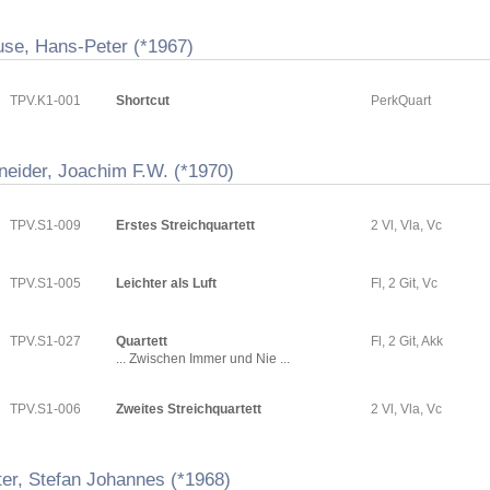
use, Hans-Peter (*1967)
TPV.K1-001
Shortcut
PerkQuart
neider, Joachim F.W. (*1970)
TPV.S1-009
Erstes Streichquartett
2 Vl, Vla, Vc
TPV.S1-005
Leichter als Luft
Fl, 2 Git, Vc
TPV.S1-027
Quartett
Fl, 2 Git, Akk
... Zwischen Immer und Nie ...
TPV.S1-006
Zweites Streichquartett
2 Vl, Vla, Vc
ter, Stefan Johannes (*1968)