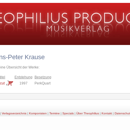
ns-Peter Krause
eine Übersicht der Werke:
itel
Entstehung
Besetzung
cut
1997
PerkQuart
|
Verlagsverzeichnis
|
Komponisten
|
Termine
|
Specials
|
Über Theophilius
|
Kontakt
|
Datenschut