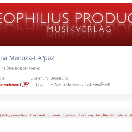
ena Menoza-LÃ³pez
eine Übersicht der Werke:
itel
Entstehung
Besetzung
inventionen I
1999
Fl/AltFl, 2 Git (elektronisch verstÃ¤rkt)
|
Verlagsverzeichnis
|
Komponisten
|
Termine
|
Specials
|
Über Theophilius
|
Kontakt
|
Datenschut