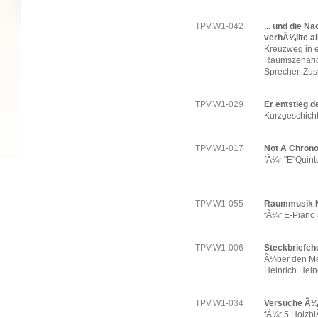
TPV.W1-042
... und die N
verhÃ¼llte al
Kreuzweg in e
Raumszenario
Sprecher, Zus
TPV.W1-029
Er entstieg d
Kurzgeschicht
TPV.W1-017
Not A Chrono
fÃ¼r "E"Quinte
TPV.W1-055
Raummusik N
fÃ¼r E-Piano 
TPV.W1-006
Steckbriefch
Ã¼ber den Me
Heinrich Hei
TPV.W1-034
Versuche Ã¼b
fÃ¼r 5 Holzbl