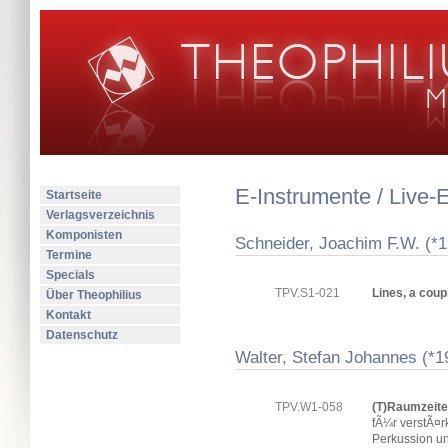
E-Instrumente / Live-E
Startseite
Verlagsverzeichnis
Komponisten
Schneider, Joachim F.W. (*
Termine
Specials
TPV.S1-021
Lines, a couple
Über Theophilius
Kontakt
Datenschutz
Walter, Stefan Johannes (*1
TPV.W1-058
(T)Raumzeite
fÃ¼r verstÃ¤rk
Perkussion un