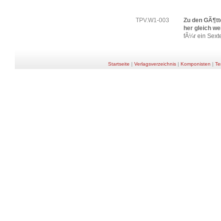
TPV.W1-003
Zu den GÃ¶tt
her gleich we
fÃ¼r ein Sexte
Startseite
|
Verlagsverzeichnis
|
Komponisten
|
Te