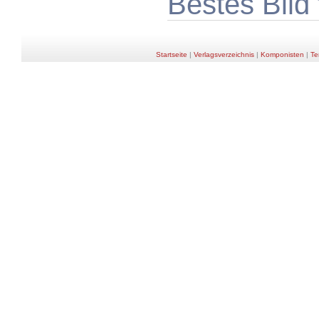
Bestes Bild
Startseite
|
Verlagsverzeichnis
|
Komponisten
|
Te