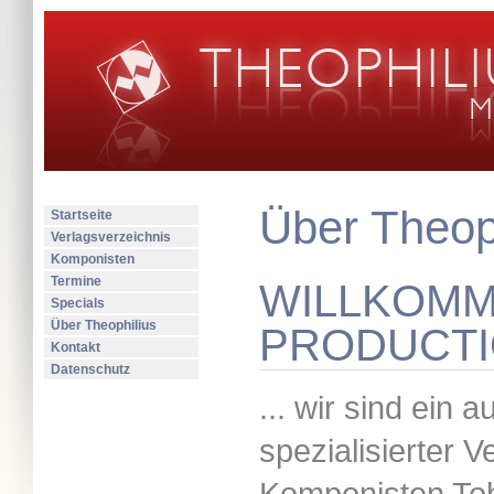
Über Theop
Startseite
Verlagsverzeichnis
Komponisten
Termine
WILLKOMME
Specials
Über Theophilius
PRODUCTIO
Kontakt
Datenschutz
... wir sind ein 
spezialisierter 
Komponisten Tob