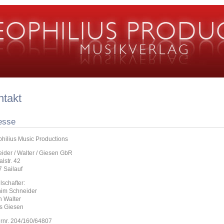
ntakt
esse
hilius Music Productions
ider / Walter / Giesen GbR
lstr. 42
 Sailauf
lschafter:
im Schneider
n Walter
s Giesen
rnr. 204/160/64807