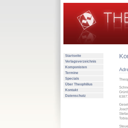
Ko
Startseite
Verlagsverzeichnis
Komponisten
Adr
Termine
Specials
Theop
Über Theophilius
Schne
Kontakt
Grünta
Datenschutz
63877
Gesel
Joach
Stefa
Tobia
Steue