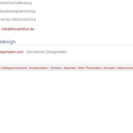
zamt Aschaffenburg
Handelsregistereintrag
und Fax: 06021/443314
:
info@theophilius.de
design
signladen.com
- Zips kleiner Designladen
|
Verlagsverzeichnis
|
Komponisten
|
Termine
|
Specials
|
Über Theophilius
|
Kontakt
|
Datenschut