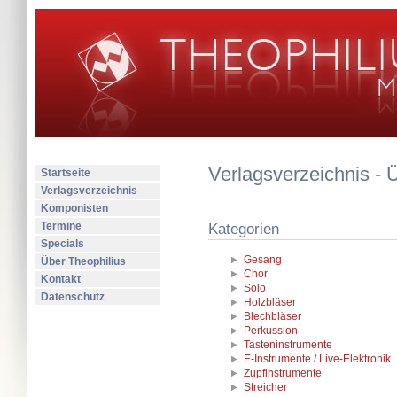
Verlagsverzeichnis - 
Startseite
Verlagsverzeichnis
Komponisten
Termine
Kategorien
Specials
Gesang
Über Theophilius
Chor
Kontakt
Solo
Datenschutz
Holzbläser
Blechbläser
Perkussion
Tasteninstrumente
E-Instrumente / Live-Elektronik
Zupfinstrumente
Streicher