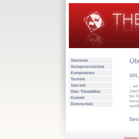
Übe
Startseite
Verlagsverzeichnis
Komponisten
WIL
Termine
Specials
... w
Joach
Über Theophilius
bei T
Kontakt
herzu
Datenschutz
veröf
Best
Startseite