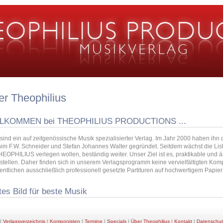
r Theophilius
LKOMMEN bei THEOPHILIUS PRODUCTIONS ...
ir sind ein auf zeitgenössische Musik spezialisierter Verlag. Im Jahr 2000 haben ih
im F.W. Schneider und Stefan Johannes Walter gegründet. Seitdem wächst die Lis
HEOPHILIUS verlegen wollen, beständig weiter. Unser Ziel ist es, praktikable und
stellen. Daher finden sich in unserem Verlagsprogramm keine vervielfältigten Kom
fentlichen ausschließlich professionell gesetzte Partituren auf hochwertigem Papie
es Bild für beste Musik
|
Verlagsverzeichnis
|
Komponisten
|
Termine
|
Specials
|
Über Theophilius
|
Kontakt
|
Datenschut