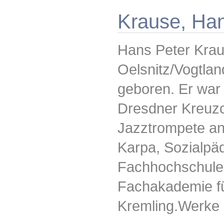
Krause, Han
Hans Peter Krau
Oelsnitz/Vogtla
geboren. Er war 
Dresdner Kreuzc
Jazztrompete an
Karpa, Sozialpä
Fachhochschule
Fachakademie fü
Kremling.Werke 