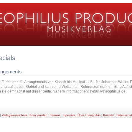
ecials
angements
 Fachmann für Arrangements von Klassik bis Musical ist Stefan Johannes Walter. E
rung auf diesem Gebiet und kann eine Vielzahl an Referenzen nennen. Eine Auflist
n sie demnächst auf dieser Seite. Nähere Informationen: stefan@theophilius.de.
|
Verlagsverzeichnis
|
Komponisten
|
Termine
|
Specials
|
Über Theophilius
|
Kontakt
|
Datenschut