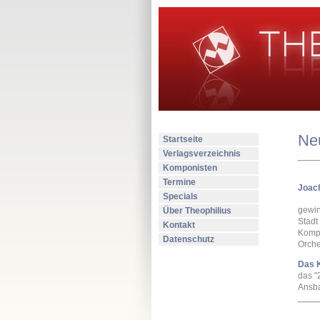
Neu
Startseite
Verlagsverzeichnis
Komponisten
Termine
Joach
Specials
gewin
Über Theophilius
Stadt
Kontakt
Kompo
Datenschutz
Orche
Das K
das "
Ansba