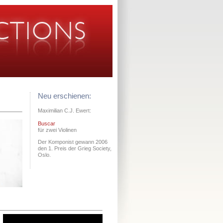
Neu erschienen:
Maximilian C.J. Ewert:
Buscar
für zwei Violinen
Der Komponist gewann 2006
den 1. Preis der Grieg Society,
Oslo.