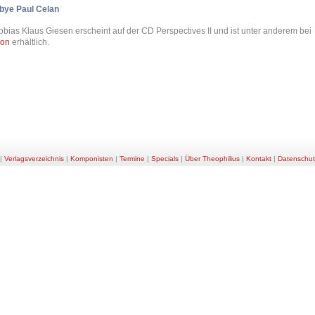
bye Paul Celan
obias Klaus Giesen erscheint auf der CD Perspectives II und ist unter anderem bei
on
erhältlich.
|
Verlagsverzeichnis
|
Komponisten
|
Termine
|
Specials
|
Über Theophilius
|
Kontakt
|
Datenschut