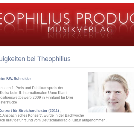
igkeiten bei Theophilius
im F.W. Schneider
nt den 1. Preis und Publikumspreis der
 Kotka beim II. Internationalen Uuno Klami
sitionswettbewerb 2009 in Finnland für Drei
sterstücke
onzert für Streichorchester (2011)
,
2. Ansbachisches Konzert", wurde in der Bachwoche
ch uraufgeführt und vom Deutschlandradio Kultur aufgenommen.