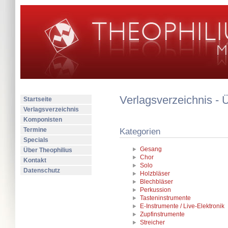
Verlagsverzeichnis - 
Startseite
Verlagsverzeichnis
Komponisten
Termine
Kategorien
Specials
Gesang
Über Theophilius
Chor
Kontakt
Solo
Datenschutz
Holzbläser
Blechbläser
Perkussion
Tasteninstrumente
E-Instrumente / Live-Elektronik
Zupfinstrumente
Streicher