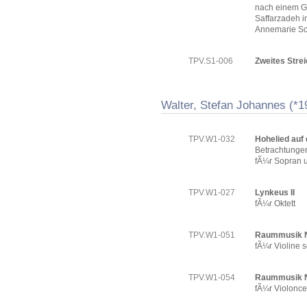
nach einem G
Saffarzadeh 
Annemarie S
TPV.S1-006
Zweites Strei
Walter, Stefan Johannes (*1
TPV.W1-032
Hohelied auf 
Betrachtung
fÃ¼r Sopran u
TPV.W1-027
Lynkeus II
fÃ¼r Oktett
TPV.W1-051
Raummusik N
fÃ¼r Violine s
TPV.W1-054
Raummusik N
fÃ¼r Violonce