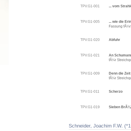
TPV.G1-001
... vom Strahl
TPV.G1-005
... wie die Er
Fassung fÃ¼r 
TPV.G1-020
Abfuhr
TPV.G1-021
An Schuman
fÃ¼r Streichqu
TPV.G1-009
Denn die Zeit
fÃ¼r Streichqu
TPV.G1-011
Scherzo
TPV.G1-019
Sieben BrÃ¼
Schneider, Joachim F.W. (*