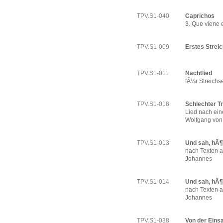
TPV.S1-040
Caprichos
3. Que viene 
TPV.S1-009
Erstes Streic
TPV.S1-011
Nachtlied
fÃ¼r Streichse
TPV.S1-018
Schlechter T
Lied nach ei
Wolfgang von
TPV.S1-013
Und sah, hÃ¶
nach Texten a
Johannes
TPV.S1-014
Und sah, hÃ¶r
nach Texten a
Johannes
TPV.S1-038
Von der Eins