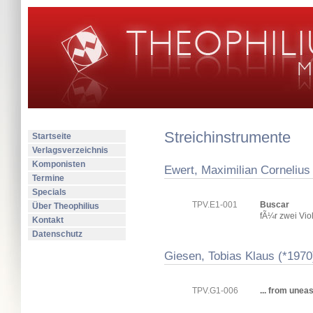
Streichinstrumente
Startseite
Verlagsverzeichnis
Komponisten
Ewert, Maximilian Cornelius
Termine
Specials
TPV.E1-001
Buscar
Über Theophilius
fÃ¼r zwei Vio
Kontakt
Datenschutz
Giesen, Tobias Klaus (*1970
TPV.G1-006
... from unea