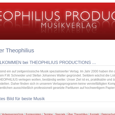
r Theophilius
LKOMMEN bei THEOPHILIUS PRODUCTIONS ...
ir sind ein auf zeitgenössische Musik spezialisierter Verlag. Im Jahr 2000 haben ih
im F.W. Schneider und Stefan Johannes Walter gegründet. Seitdem wächst die Lis
HEOPHILIUS verlegen wollen, beständig weiter. Unser Ziel ist es, praktikable und
stellen. Daher finden sich in unserem Verlagsprogramm keine vervielfältigten Kom
fentlichen ausschließlich professionell gesetzte Partituren auf hochwertigem Papie
es Bild für beste Musik
|
Verlagsverzeichnis
|
Komponisten
|
Termine
|
Specials
|
Über Theophilius
|
Kontakt
|
Datenschut