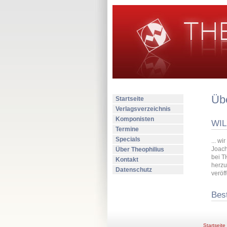
Übe
Startseite
Verlagsverzeichnis
Komponisten
WIL
Termine
Specials
... w
Joach
Über Theophilius
bei T
Kontakt
herzu
Datenschutz
veröf
Best
Startseite