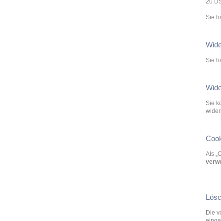
20 DS
Sie h
Wide
Sie h
Wide
Sie k
wider
Cook
Als „
verw
Lösc
Die v
einge