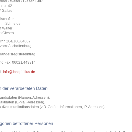
ider / Walter / Giesen GbR
lstr. 42
 Sailauf
lschafter:
im Schneider
n Walter
s Giesen
rnr. 204/160/64807
zamt Aschaffenburg
Handelsregistereintrag
und Fax: 06021/443314
l:
info@theophilius.de
n der verarbeiteten Daten:
tandsdaten (Namen, Adressen).
taktdaten (E-Mail-Adressen).
a-/Kommunikationsdaten (z.B. Geräte-Informationen, IP-Adressen).
gorien betroffener Personen