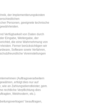
chnik, der Implementierungskosten
terschiedlichen
rlicher Personen, geeignete technische
gewährleisten.
und Verfügbarkeit von Daten durch
 der Eingabe, Weitergabe, der
gerichtet, die eine Wahrnehmung von
leisten. Ferner berücksichtigen wir
rdware, Software sowie Verfahren,
chutzfreundliche Voreinstellungen
nternehmen (Auftragsverarbeitern
gewähren, erfolgt dies nur auf
, wie an Zahlungsdienstleister, gem.
ine rechtliche Verpflichtung dies
ftragten, Webhostern, etc.).
rbeitungsvertrages“ beauftragen,