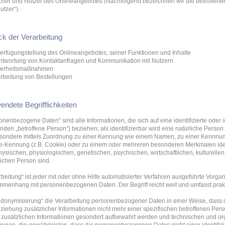
her und Nutzer des Onlineangebotes (Nachfolgend bezeichnen wir die betroffe
utzer“).
k der Verarbeitung
verfügungstellung des Onlineangebotes, seiner Funktionen und Inhalte
ntwortung von Kontaktanfragen und Kommunikation mit Nutzern
cherheitsmaßnahmen
arbeitung von Bestellungen
endete Begrifflichkeiten
onenbezogene Daten“ sind alle Informationen, die sich auf eine identifizierte oder i
nden „betroffene Person“) beziehen; als identifizierbar wird eine natürliche Person 
sondere mittels Zuordnung zu einer Kennung wie einem Namen, zu einer Kennnumm
e-Kennung (z.B. Cookie) oder zu einem oder mehreren besonderen Merkmalen ident
hysischen, physiologischen, genetischen, psychischen, wirtschaftlichen, kulturellen 
lichen Person sind.
rbeitung“ ist jeder mit oder ohne Hilfe automatisierter Verfahren ausgeführte Vorg
menhang mit personenbezogenen Daten. Der Begriff reicht weit und umfasst prak
donymisierung“ die Verarbeitung personenbezogener Daten in einer Weise, das
ziehung zusätzlicher Informationen nicht mehr einer spezifischen betroffenen Pe
 zusätzlichen Informationen gesondert aufbewahrt werden und technischen und 