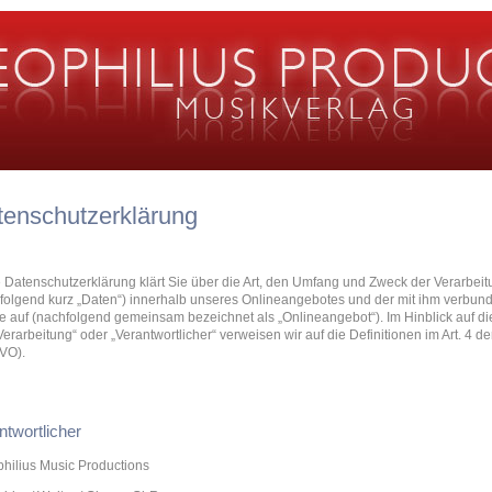
tenschutzerklärung
 Datenschutzerklärung klärt Sie über die Art, den Umfang und Zweck der Verarb
folgend kurz „Daten“) innerhalb unseres Onlineangebotes und der mit ihm verbu
te auf (nachfolgend gemeinsam bezeichnet als „Onlineangebot“). Im Hinblick auf di
„Verarbeitung“ oder „Verantwortlicher“ verweisen wir auf die Definitionen im Art. 
VO).
ntwortlicher
hilius Music Productions