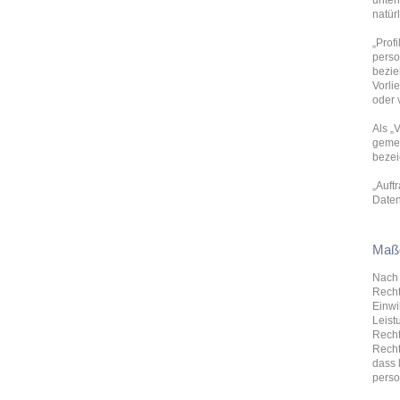
unter
natür
„Prof
perso
bezie
Vorli
oder 
Als „
gemei
bezei
„Auft
Daten
Maßg
Nach 
Recht
Einwi
Leist
Recht
Recht
dass 
perso