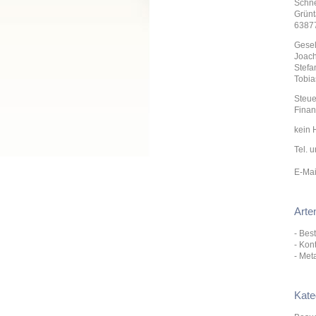
Schne
Grünta
63877
Gesel
Joach
Stefa
Tobia
Steue
Finan
kein 
Tel. 
E-Mai
Arte
- Bes
- Kon
- Met
Kate