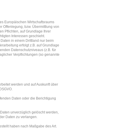
 des Europäischen Wirtschaftsraums
r Offenlegung, bzw. Übermittlung von
hen Pflichten, auf Grundlage Ihrer
htigten Interessen geschieht.
e Daten in einem Drittland nur beim
erarbeitung erfolgt z.B. auf Grundlage
henden Datenschutzniveaus (z.B. für
raglicher Verpflichtungen (so genannte
rbeitet werden und auf Auskunft über
5 DSGVO.
ffenden Daten oder die Berichtigung
Daten unverzüglich gelöscht werden,
der Daten zu verlangen.
gestellt haben nach Maßgabe des Art.