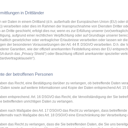
mittlungen in Drittländer
n wir Daten in einem Drittland (d.h. außerhalb der Europäischen Union (EU) oder
) verarbeiten oder dies im Rahmen der Inanspruchnahme von Diensten Dritter ode
 an Dritte geschieht, erfolgt dies nur, wenn es zur Erfüllung unserer (vor)vertraglic
lligung, aufgrund einer rechtlichen Verpflichtung oder auf Grundlage unserer berec
haltlich gesetzlicher oder vertraglicher Erlaubnisse verarbeiten oder lassen wir di
egen der besonderen Voraussetzungen der Art. 44 ff. DSGVO verarbeiten. D.h. die V
derer Garantien, wie der offiziell anerkannten Feststellung eines der EU entsprec
SA durch das „Privacy Shield“) oder Beachtung offiziell anerkannter spezieller vert
dardvertragsklauseln“).
te der betroffenen Personen
aben das Recht, eine Bestätigung darüber zu verlangen, ob betreffende Daten vera
 Daten sowie auf weitere Informationen und Kopie der Daten entsprechend Art. 1
aben entsprechend. Art. 16 DSGVO das Recht, die Vervollständigung der Sie betre
ie betreffenden unrichtigen Daten zu verlangen.
aben nach Maßgabe des Art. 17 DSGVO das Recht zu verlangen, dass betreffende 
alternativ nach Maßgabe des Art. 18 DSGVO eine Einschränkung der Verarbeitung 
aben das Recht zu verlangen, dass die Sie betreffenden Daten, die Sie uns bereit