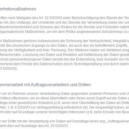
herheitsmaßnahmen
reffen nach Maßgabe des Art. 32 DSGVO unter Berücksichtigung des Stands der Te
er Art, des Umfangs, der Umstände und der Zwecke der Verarbeitung sowie der un
ittswahrscheinlichkeit und Schwere des Risikos für die Rechte und Freiheiten natü
rganisatorische Maßnahmen, um ein dem Risiko angemessenes Schutzniveau zu 
n Maßnahmen gehören insbesondere die Sicherung der Vertraulichkeit, Integrität 
olle des physischen Zugangs zu den Daten, als auch des sie betreffenden Zugriffs,
rung der Verfügbarkeit und ihrer Trennung. Des Weiteren haben wir Verfahren ein
ffenenrechten, Löschung von Daten und Reaktion auf Gefährdung der Daten gewähr
chutz personenbezogener Daten bereits bei der Entwicklung, bzw. Auswahl von Ha
rechend dem Prinzip des Datenschutzes durch Technikgestaltung und durch datens
 25 DSGVO).
mmenarbeit mit Auftragsverarbeitern und Dritten
n wir im Rahmen unserer Verarbeitung Daten gegenüber anderen Personen und U
Dritten) offenbaren, sie an diese übermitteln oder ihnen sonst Zugriff auf die Daten 
lage einer gesetzlichen Erlaubnis (z.B. wenn eine Übermittlung der Daten an Dritte
 Abs. 1 lit. b DSGVO zur Vertragserfüllung erforderlich ist), Sie eingewilligt haben, e
eht oder auf Grundlage unserer berechtigten Interessen (z.B. beim Einsatz von Beau
n wir Dritte mit der Verarbeitung von Daten auf Grundlage eines sog. „Auftragsvera
ieht dies auf Grundlage des Art. 28 DSGVO.