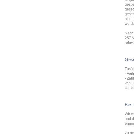
gespe
geset
geset
nicht
werd
Nach 
257 A
relev
Gesc
Zusät
- Ver
- Zah
von u
Umfan
Best
Wir v
und d
ermög
Zu de