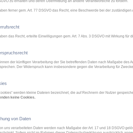
GVO zu erhalten und deren Übermittlung an andere Verantwortliche zu fordern.
aben ferner gem. Art. 77 DSGVO das Recht, eine Beschwerde bei der zuständigen 
rrufsrecht
aben das Recht, erteilte Einwilligungen gem. Art. 7 Abs. 3 DSGVO mit Wirkung für d
rspruchsrecht
önnen der künftigen Verarbeitung der Sie betreffenden Daten nach Maßgabe des A
sprechen. Der Widerspruch kann insbesondere gegen die Verarbeitung für Zwecke
ies
Cookies“ werden kleine Dateien bezeichnet, die auf Rechnern der Nutzer gespeich
enden keine Cookies.
hung von Daten
on uns verarbeiteten Daten werden nach Maßgabe der Art. 17 und 18 DSGVO gelösc
schränkt. Sofern nicht im Rahmen dieser Datenschutzerklärung ausdrücklich ange