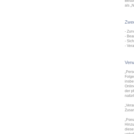
Besuc
als „N
Zwec
- Zur
- Bea
- Si
- Ver
Verw
„Pers
Folge
insbe
Onlin
der p
natür
„Vera
Zusam
„Pseu
Hinzu
diese