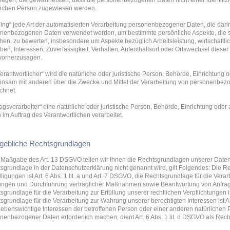
liegen, die gewährleisten, dass die personenbezogenen Daten nicht einer identifizie
lichen Person zugewiesen werden.
iling“ jede Art der automatisierten Verarbeitung personenbezogener Daten, die dari
nenbezogenen Daten verwendet werden, um bestimmte persönliche Aspekte, die si
hen, zu bewerten, insbesondere um Aspekte bezüglich Arbeitsleistung, wirtschaftl
eben, Interessen, Zuverlässigkeit, Verhalten, Aufenthaltsort oder Ortswechsel diese
vorherzusagen.
Verantwortlicher“ wird die natürliche oder juristische Person, Behörde, Einrichtung o
nsam mit anderen über die Zwecke und Mittel der Verarbeitung von personenbez
chnet.
ragsverarbeiter“ eine natürliche oder juristische Person, Behörde, Einrichtung ode
 im Auftrag des Verantwortlichen verarbeitet.
ebliche Rechtsgrundlagen
Maßgabe des Art. 13 DSGVO teilen wir Ihnen die Rechtsgrundlagen unserer Datenv
sgrundlage in der Datenschutzerklärung nicht genannt wird, gilt Folgendes: Die R
lligungen ist Art. 6 Abs. 1 lit. a und Art. 7 DSGVO, die Rechtsgrundlage für die Vera
ungen und Durchführung vertraglicher Maßnahmen sowie Beantwortung von Anfragen i
sgrundlage für die Verarbeitung zur Erfüllung unserer rechtlichen Verpflichtungen ist
sgrundlage für die Verarbeitung zur Wahrung unserer berechtigten Interessen ist Art.
lebenswichtige Interessen der betroffenen Person oder einer anderen natürlichen 
nenbezogener Daten erforderlich machen, dient Art. 6 Abs. 1 lit. d DSGVO als Rec