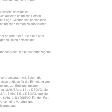
rten oder identifizierbaren
n besteht, dass diese
ch auf eine natürliche Person
iche Lage, Gesundheit, persönliche
r natürlichen Person zu analysieren
der andere Stelle, die allein oder
ogenen Daten entscheidet,
r andere Stelle, die personenbezogene
erarbeitungen mit. Sofern die
echtsgrundlage für die Einholung von
rbeitung zur Erfüllung unserer
st Art. 6 Abs. 1 lit. b DSGVO, die
 Art. 6 Abs. 1 lit. c DSGVO, und die
 6 Abs. 1 lit. f DSGVO. Für den Fall,
Person eine Verarbeitung
htsgrundlage.