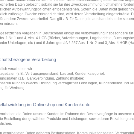
icherten Daten gelöscht, sobald sie für ihre Zweckbestimmung nicht mehr erforder
zlichen Aufbewahrungspflichten entgegenstehen. Sofern die Daten nicht gelöscht w
zlich zulässige Zwecke erforderlich sind, wird deren Verarbeitung eingeschränkt. 
 für andere Zwecke verarbeitet. Das gilt z.B. für Daten, die aus handels- oder steu
en müssen.
gesetzlichen Vorgaben in Deutschland erfolgt die Aufbewahrung insbesondere für
bs. 1 Nr. 1 und 4, Abs. 4 HGB (Bücher, Aufzeichnungen, Lageberichte, Buchungsb
anter Unterlagen, etc.) und 6 Jahre gemäß § 257 Abs. 1 Nr. 2 und 3, Abs. 4 HGB (Ha
häftsbezogene Verarbeitung
zlich verarbeiten wir
tragsdaten (z.B., Vertragsgegenstand, Laufzeit, Kundenkategorie).
lungsdaten (z.B., Bankverbindung, Zahlungshistorie)
nseren Kunden zwecks Erbringung vertraglicher Leistungen, Kundendienst und K
g für Werbung.
ellabwicklung im Onlineshop und Kundenkonto
erarbeiten die Daten unserer Kunden im Rahmen der Bestellvorgänge in unserem 
ie Bestellung der gewählten Produkte und Leistungen, sowie deren Bezahlung und
lichen.
n verarbeiteten Daten gehören Bestandsdaten, Kommunikationsdaten, Vertragsda