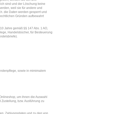
lich sind und der Löschung keine
erden, weil sie für andere und
D.h. die Daten werden gesperrt und
errechtlichen Gründen aufbewahrt
 10 Jahre gemäß §§ 147 Abs. 1 AO,
elege, Handelsbücher, für Besteuerung
ndelsbriefe).
undenpflege, sowie in mimimalem
Onlineshop, um ihnen die Auswahl
 Zustellung, bzw. Ausführung zu
ten, Zahlungsdaten und zu den von