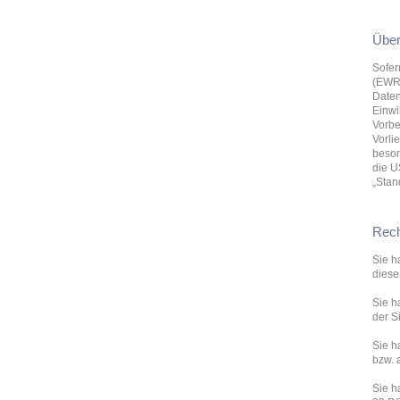
Über
Sofer
(EWR)
Daten
Einwi
Vorbe
Vorli
beson
die U
„Stan
Rech
Sie h
diese
Sie h
der S
Sie h
bzw. 
Sie h