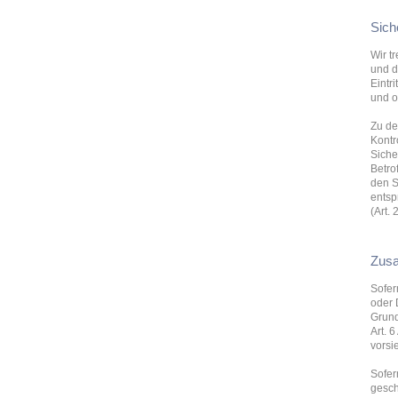
Sic
Wir t
und d
Eintr
und o
Zu de
Kontr
Siche
Betro
den S
entsp
(Art.
Zusa
Sofer
oder 
Grund
Art. 6
vorsi
Sofer
gesch