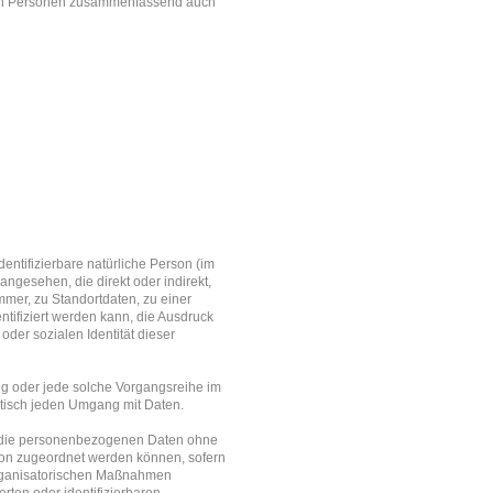
nen Personen zusammenfassend auch
dentifizierbare natürliche Person (im
angesehen, die direkt oder indirekt,
er, zu Standortdaten, zu einer
ifiziert werden kann, die Ausdruck
oder sozialen Identität dieser
ang oder jede solche Vorgangsreihe im
tisch jeden Umgang mit Daten.
s die personenbezogenen Daten ohne
rson zugeordnet werden können, sofern
organisatorischen Maßnahmen