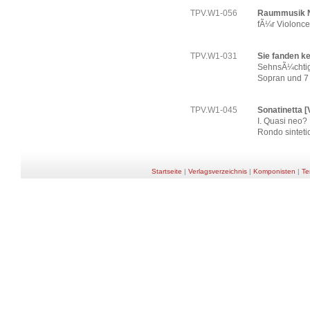
TPV.W1-056
Raummusik N
fÃ¼r Violonce
TPV.W1-031
Sie fanden k
SehnsÃ¼chtig
Sopran und 7
TPV.W1-045
Sonatinetta [V
I. Quasi neo? I
Rondo sinteti
Startseite
|
Verlagsverzeichnis
|
Komponisten
|
Te