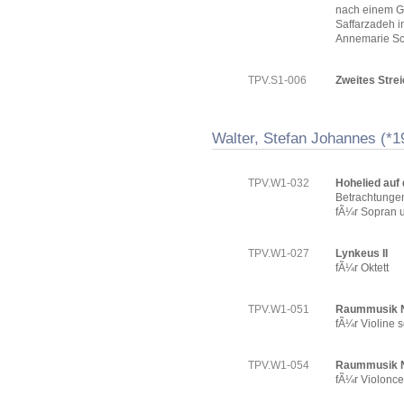
nach einem G
Saffarzadeh 
Annemarie S
TPV.S1-006
Zweites Strei
Walter, Stefan Johannes (*1
TPV.W1-032
Hohelied auf 
Betrachtung
fÃ¼r Sopran u
TPV.W1-027
Lynkeus II
fÃ¼r Oktett
TPV.W1-051
Raummusik N
fÃ¼r Violine s
TPV.W1-054
Raummusik N
fÃ¼r Violonce