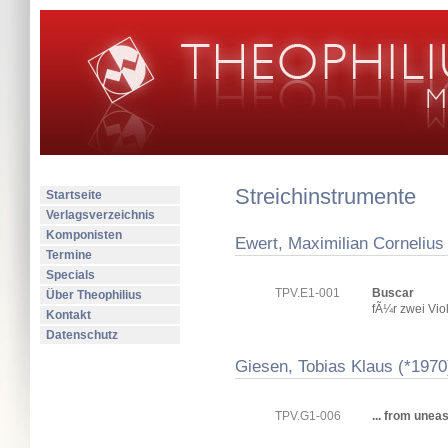
Streichinstrumente
Startseite
Verlagsverzeichnis
Komponisten
Ewert, Maximilian Cornelius
Termine
Specials
TPV.E1-001
Buscar
Über Theophilius
fÃ¼r zwei Vio
Kontakt
Datenschutz
Giesen, Tobias Klaus (*1970
TPV.G1-006
... from unea