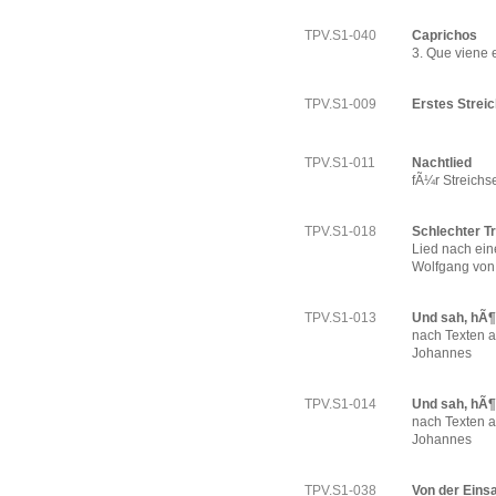
TPV.S1-040
Caprichos
3. Que viene 
TPV.S1-009
Erstes Streic
TPV.S1-011
Nachtlied
fÃ¼r Streichse
TPV.S1-018
Schlechter T
Lied nach ei
Wolfgang von
TPV.S1-013
Und sah, hÃ¶
nach Texten a
Johannes
TPV.S1-014
Und sah, hÃ¶r
nach Texten a
Johannes
TPV.S1-038
Von der Eins