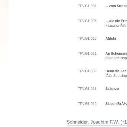
TPV.G1-001
... vom Strahl
TPV.G1-005
... wie die Er
Fassung fÃ¼r 
TPV.G1-020
Abfuhr
TPV.G1-021
An Schuman
fÃ¼r Streichqu
TPV.G1-009
Denn die Zeit
fÃ¼r Streichqu
TPV.G1-011
Scherzo
TPV.G1-019
Sieben BrÃ¼
Schneider, Joachim F.W. (*