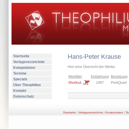
Hans-Peter Krause
Startseite
Verlagsverzeichnis
Hier eine Übersicht der Werke:
Komponisten
Termine
Werktitel
Entstehung
Besetzung
Specials
Shortcut
1997
PerkQuart
Über Theophilius
Kontakt
Datenschutz
Startseite
|
Verlagsverzeichnis
|
Komponisten
|
Te