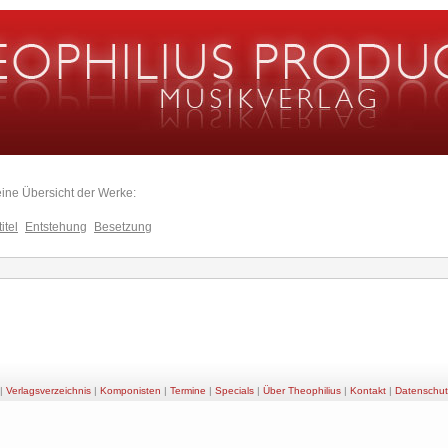
eine Übersicht der Werke:
itel
Entstehung
Besetzung
|
Verlagsverzeichnis
|
Komponisten
|
Termine
|
Specials
|
Über Theophilius
|
Kontakt
|
Datenschut