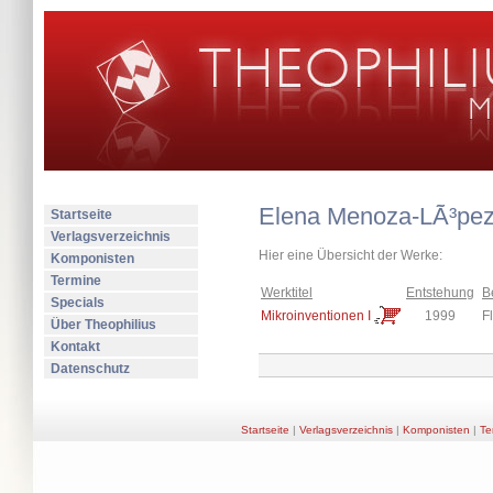
Elena Menoza-LÃ³pe
Startseite
Verlagsverzeichnis
Hier eine Übersicht der Werke:
Komponisten
Termine
Werktitel
Entstehung
B
Specials
Mikroinventionen I
1999
Fl
Über Theophilius
Kontakt
Datenschutz
Startseite
|
Verlagsverzeichnis
|
Komponisten
|
Te