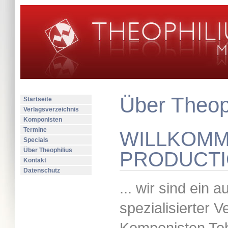
Über Theop
Startseite
Verlagsverzeichnis
Komponisten
Termine
WILLKOMME
Specials
Über Theophilius
PRODUCTIO
Kontakt
Datenschutz
... wir sind ein 
spezialisierter 
Komponisten Tob