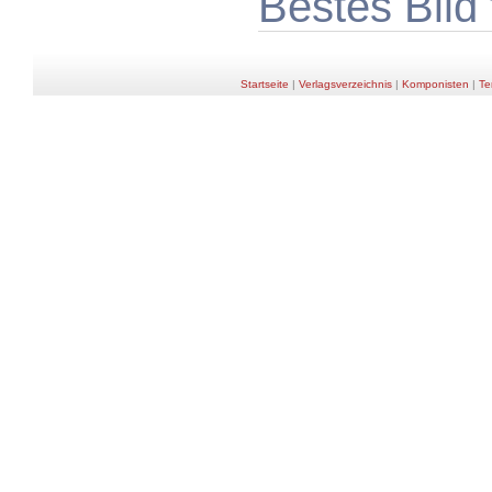
Bestes Bild
Startseite
|
Verlagsverzeichnis
|
Komponisten
|
Te