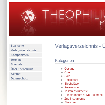
Verlagsverzeichnis - 
Startseite
Verlagsverzeichnis
Komponisten
Termine
Kategorien
Specials
Gesang
Über Theophilius
Chor
Kontakt
Solo
Datenschutz
Holzbläser
Blechbläser
Perkussion
Tasteninstrumente
E-Instrumente / Live-Elektronik
Zupfinstrumente
Streicher