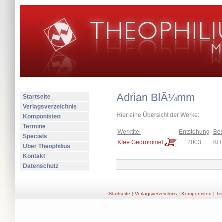
Adrian BlÃ¼mm
Startseite
Verlagsverzeichnis
Hier eine Übersicht der Werke:
Komponisten
Termine
Werktitel
Entstehung
Be
Specials
Klee Gedrommel
2003
KlT
Über Theophilius
Kontakt
Datenschutz
Startseite
|
Verlagsverzeichnis
|
Komponisten
|
Te