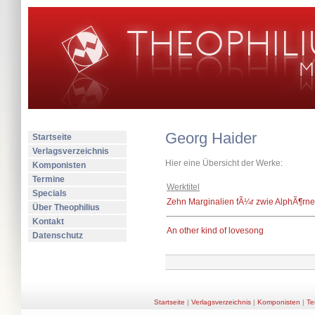
Georg Haider
Startseite
Verlagsverzeichnis
Hier eine Übersicht der Werke:
Komponisten
Termine
Werktitel
Specials
Zehn Marginalien fÃ¼r zwie AlphÃ¶rne
Über Theophilius
Kontakt
An other kind of lovesong
Datenschutz
Startseite
|
Verlagsverzeichnis
|
Komponisten
|
Te