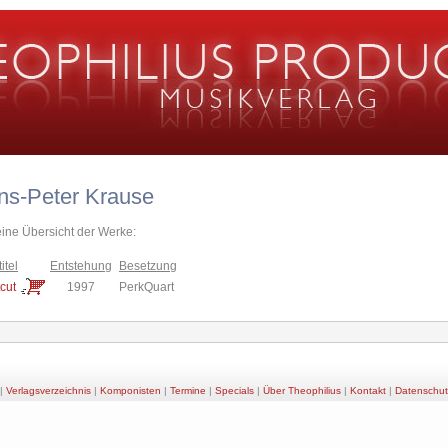
ns-Peter Krause
eine Übersicht der Werke:
itel
Entstehung
Besetzung
cut
1997
PerkQuart
|
Verlagsverzeichnis
|
Komponisten
|
Termine
|
Specials
|
Über Theophilius
|
Kontakt
|
Datenschut