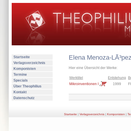
Elena Menoza-LÃ³pe
Startseite
Verlagsverzeichnis
Hier eine Übersicht der Werke:
Komponisten
Termine
Werktitel
Entstehung
B
Specials
Mikroinventionen I
1999
Fl
Über Theophilius
Kontakt
Datenschutz
Startseite
|
Verlagsverzeichnis
|
Komponisten
|
Te