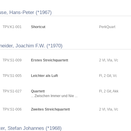
use, Hans-Peter (*1967)
TPV.K1-001
Shortcut
PerkQuart
neider, Joachim F.W. (*1970)
TPV.S1-009
Erstes Streichquartett
2 Vl, Vla, Vc
TPV.S1-005
Leichter als Luft
Fl, 2 Git, Vc
TPV.S1-027
Quartett
Fl, 2 Git, Akk
... Zwischen Immer und Nie ...
TPV.S1-006
Zweites Streichquartett
2 Vl, Vla, Vc
ter, Stefan Johannes (*1968)