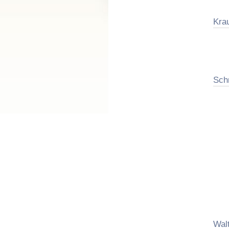
Kra
Sch
Wal