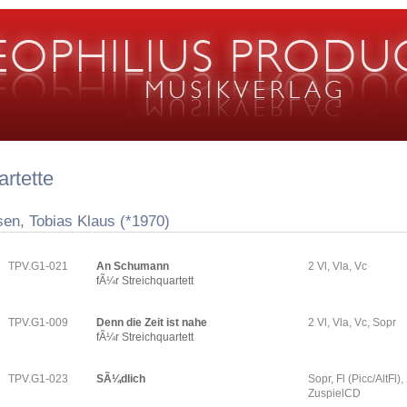
rtette
sen, Tobias Klaus (*1970)
TPV.G1-021
An Schumann
2 Vl, Vla, Vc
fÃ¼r Streichquartett
TPV.G1-009
Denn die Zeit ist nahe
2 Vl, Vla, Vc, Sopr
fÃ¼r Streichquartett
TPV.G1-023
SÃ¼dlich
Sopr, Fl (Picc/AltFl), 
ZuspielCD