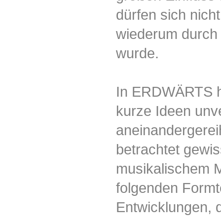
dürfen sich nich
wiederum durch 
wurde.
In ERDWÄRTS ha
kurze Ideen unv
aneinandergerei
betrachtet gewi
musikalischem Ma
folgenden Formte
Entwicklungen, d