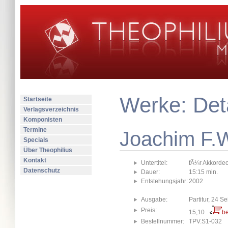
Werke: Deta
Startseite
Verlagsverzeichnis
Komponisten
Termine
Joachim F.
Specials
Über Theophilius
Kontakt
Untertitel:
fÃ¼r Akkorde
Datenschutz
Dauer:
15:15 min.
Entstehungsjahr:
2002
Ausgabe:
Partitur, 24 Se
Preis:
15,10
be
Bestellnummer:
TPV.S1-032