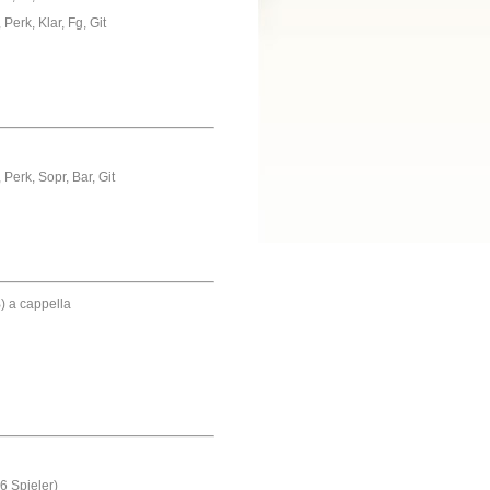
, Perk, Klar, Fg, Git
, Perk, Sopr, Bar, Git
 a cappella
6 Spieler)