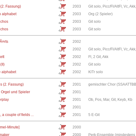
(2. Fassung)
2003
Git solo, Picc/Fl/AltFl, Vc, Akk
n alphabet
2003
Org (2 Spieler)
ichos
2003
Git solo
ichos
2003
Git solo
Ã¤rts
2002
2002
Git solo, Picc/Fl/AltFl, Vc, Akk
ett
2002
Fl, 2 Git, Akk
(II)
2002
Git solo
e alphabet
2002
KlTr solo
s (2. Fassung)
2001
gemischter Chor (SSAATTBB)
 Orgel und Spieler
2001
rplay
2001
Ob, Pos, Mar, Git, Keyb, Kb
2001
 a couple of fields ...
2001
5 E-Git
mel-Minute]
2000
maker
2000
Perk-Ensemble (mindestens 