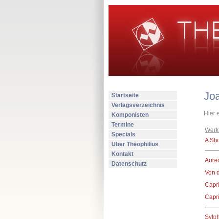
Jo
Startseite
Verlagsverzeichnis
Hier 
Komponisten
Termine
Werkt
Specials
A Sho
Über Theophilius
Kontakt
Aure
Datenschutz
Von d
Capr
Capr
Sylp