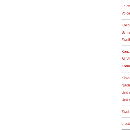
Leich
Voic
Kolib
Schle
Zweit
Konz
St. V
Korin
Klavi
Nacht
Und s
Und s
Zwei
brea