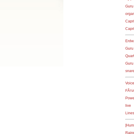
Guru 
orga
Capr
Capr
Erdw
Guru
Quart
Guru 
snar
Voice
FÃ¼r
Powe
live
Lines,
[Hum
Rain