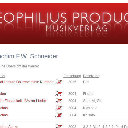
achim F.W. Schneider
eine Übersicht der Werke:
itel
Entstehung
Besetzung
rt Lecture On Irreversible Numbers
2015
Pos
olen
2004
Fl solo
er Einsamkeit dÃ¼rrer Lieder
2004
Sopr, Vl, Git
ichos
2004
Klav solo
ichos
2004
Kb solo
hidentÃ¤nze
2003
3-3-3-Bkl-3, 4-3-3-1, Pk, 4 P