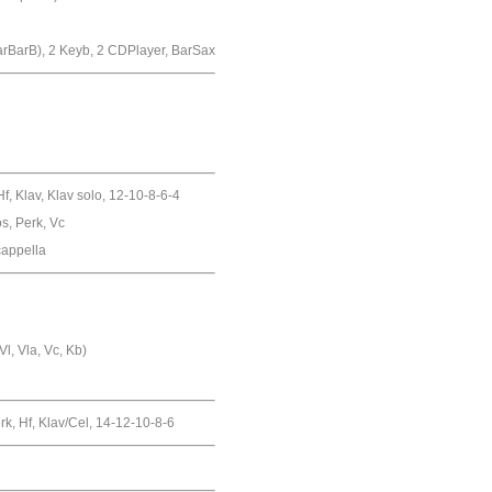
arB), 2 Keyb, 2 CDPlayer, BarSax
Hf, Klav, Klav solo, 12-10-8-6-4
os, Perk, Vc
cappella
l, Vla, Vc, Kb)
erk, Hf, Klav/Cel, 14-12-10-8-6