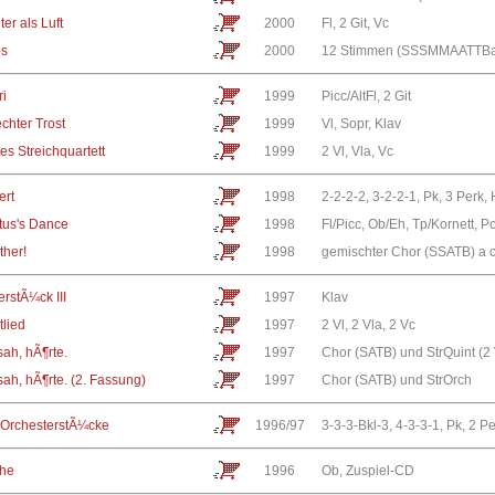
ter als Luft
2000
Fl, 2 Git, Vc
es
2000
12 Stimmen (SSSMMAATTBarB
ri
1999
Picc/AltFl, 2 Git
chter Trost
1999
Vl, Sopr, Klav
es Streichquartett
1999
2 Vl, Vla, Vc
ert
1998
2-2-2-2, 3-2-2-1, Pk, 3 Perk, 
itus's Dance
1998
Fl/Picc, Ob/Eh, Tp/Kornett, P
ther!
1998
gemischter Chor (SSATB) a 
erstÃ¼ck III
1997
Klav
lied
1997
2 Vl, 2 Vla, 2 Vc
ah, hÃ¶rte.
1997
Chor (SATB) und StrQuint (2 V
ah, hÃ¶rte. (2. Fassung)
1997
Chor (SATB) und StrOrch
 OrchesterstÃ¼cke
1996/97
3-3-3-Bkl-3, 4-3-3-1, Pk, 2 P
the
1996
Ob, Zuspiel-CD