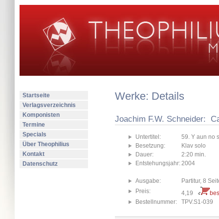
Werke: Details
Startseite
Verlagsverzeichnis
Komponisten
Joachim F.W. Schneider: C
Termine
Specials
Untertitel:
59. Y aun no 
Über Theophilius
Besetzung:
Klav solo
Kontakt
Dauer:
2:20 min.
Entstehungsjahr:
2004
Datenschutz
Ausgabe:
Partitur, 8 Sei
Preis:
4,19
bes
Bestellnummer:
TPV.S1-039