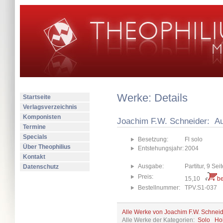
Werke: Details
Startseite
Verlagsverzeichnis
Komponisten
Joachim F.W. Schneider: Au
Termine
Specials
Besetzung:
Fl solo
Über Theophilius
Entstehungsjahr:
2004
Kontakt
Ausgabe:
Partitur, 9 Sei
Datenschutz
Preis:
15,10
be
Bestellnummer:
TPV.S1-037
Alle Werke von Joachim F.W. Schnei
Alle Werke der Kategorien:
Solo
Ho