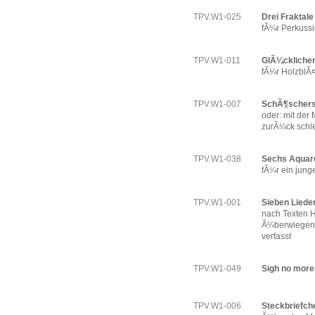
TPV.W1-025
Drei Fraktale
fÃ¼r Perkussi
TPV.W1-011
GlÃ¼cklicher
fÃ¼r HolzblÃ¤
TPV.W1-007
SchÃ¶scher
oder: mit der
zurÃ¼ck schl
TPV.W1-038
Sechs Aquare
fÃ¼r ein jung
TPV.W1-001
Sieben Lieder
nach Texten H
Ã¼berwiegend
verfasst
TPV.W1-049
Sigh no more
TPV.W1-006
Steckbriefch