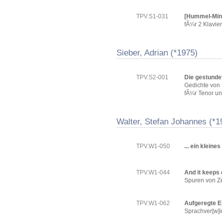
TPV.S1-031
[Hummel-Min
fÃ¼r 2 Klavie
Sieber, Adrian (*1975)
TPV.S2-001
Die gestundet
Gedichte von
fÃ¼r Tenor un
Walter, Stefan Johannes (*1
TPV.W1-050
... ein kleine
TPV.W1-044
And it keeps
Spuren von Z
TPV.W1-062
Aufgeregte E
Sprachver[w]i