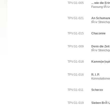
TPV.G1-005
... wie die Er
Fassung fÃ¼r 
TPV.G1-021
An Schuman
fÃ¼r Streichqu
TPV.G1-015
Chaconne
TPV.G1-009
Denn die Zeit
fÃ¼r Streichqu
TPV.G1-018
Kamm(er)spi
TPV.G1-016
R. I. P.
Konnotatione
TPV.G1-011
Scherzo
TPV.G1-019
Sieben BrÃ¼