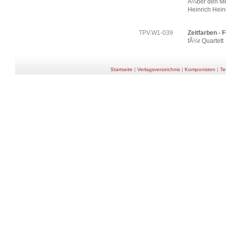
Ã¼ber den Me
Heinrich Hei
TPV.W1-039
Zeitfarben - 
fÃ¼r Quartett
Startseite
|
Verlagsverzeichnis
|
Komponisten
|
Te