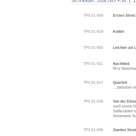
Schneider, Joachim F.W. (*
TPV.S1-009
Erstes Streic
TPV.S1-019
Kolibri
TPV.S1-005
Leichter als L
TPV.S1-011
Nachtlied
fÃ¼r Streichse
TPV.S1-027
Quartett
... Zwischen I
TPV.S1-038
Von der Eins
nach einem G
Saffarzadeh 
Annemarie S
TPV.S1-006
Zweites Strei