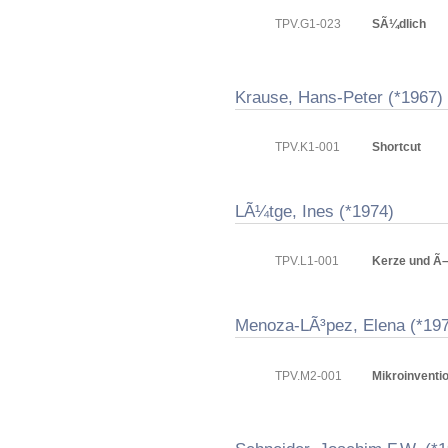
TPV.G1-023
SÃ¼dlich
Krause, Hans-Peter (*1967)
TPV.K1-001
Shortcut
LÃ¼tge, Ines (*1974)
TPV.L1-001
Kerze und Ã–l
Menoza-LÃ³pez, Elena (*19
TPV.M2-001
Mikroinventio