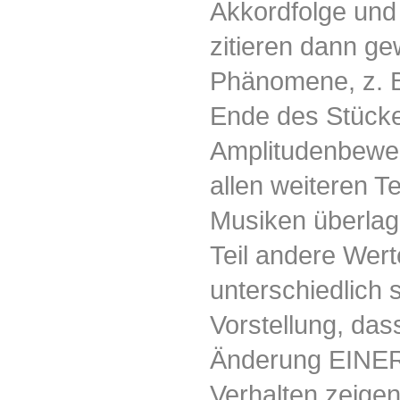
Akkordfolge und
zitieren dann g
Phänomene, z. B
Ende des Stücke
Amplitudenbeweg
allen weiteren T
Musiken überlage
Teil andere Wer
unterschiedlich 
Vorstellung, das
Änderung EINER 
Verhalten zeigen