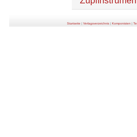
Zupfinstrumen
Startseite
|
Verlagsverzeichnis
|
Komponisten
|
Te