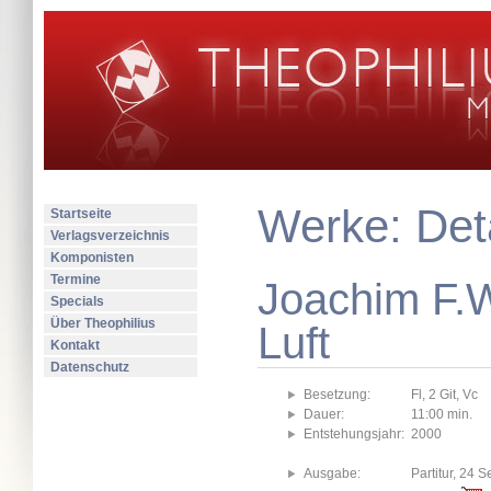
Werke: Deta
Startseite
Verlagsverzeichnis
Komponisten
Termine
Joachim F.W
Specials
Über Theophilius
Luft
Kontakt
Datenschutz
Besetzung:
Fl, 2 Git, Vc
Dauer:
11:00 min.
Entstehungsjahr:
2000
Ausgabe:
Partitur, 24 S