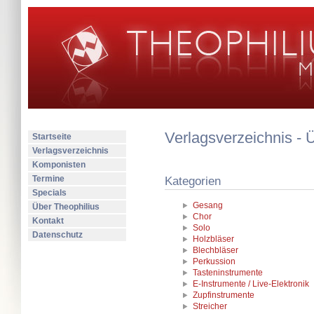
Verlagsverzeichnis - 
Startseite
Verlagsverzeichnis
Komponisten
Termine
Kategorien
Specials
Gesang
Über Theophilius
Chor
Kontakt
Solo
Datenschutz
Holzbläser
Blechbläser
Perkussion
Tasteninstrumente
E-Instrumente / Live-Elektronik
Zupfinstrumente
Streicher