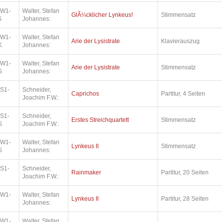
.W1-
Walter, Stefan
GlÃ¼cklicher Lynkeus!
Stimmensatz
S
Johannes:
.W1-
Walter, Stefan
Arie der Lysistrate
Klavierauszug
K
Johannes:
.W1-
Walter, Stefan
Arie der Lysistrate
Stimmensatz
S
Johannes:
.S1-
Schneider,
Caprichos
Partitur, 4 Seiten
Joachim F.W.:
.S1-
Schneider,
Erstes Streichquartett
Stimmensatz
S
Joachim F.W.:
.W1-
Walter, Stefan
Lynkeus II
Stimmensatz
S
Johannes:
.S1-
Schneider,
Rainmaker
Partitur, 20 Seiten
Joachim F.W.:
.W1-
Walter, Stefan
Lynkeus II
Partitur, 28 Seiten
Johannes:
.W1-
Walter, Stefan