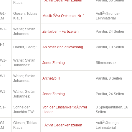
FÃ¼nf Gedankenszenen
Partitur, 88 Seiten
Klaus:
.G1-
Giesen, Tobias
AuffÃ¼hrungs-
Musik fÃ¼r Orchester Nr. 1
LM
Klaus:
Leihmaterial
.W1-
Walter, Stefan
Zeitfarben - Farbzeiten
Partitur, 24 Seiten
Johannes:
.H1-
Haider, Georg:
An other kind of lovesong
Partitur, 10 Seiten
.W1-
Walter, Stefan
Jener Zorntag
Stimmensatz
S
Johannes:
.W1-
Walter, Stefan
Archetyp III
Partitur, 8 Seiten
Johannes:
.W1-
Walter, Stefan
Jener Zorntag
Partitur, 24 Seiten
Johannes:
.S1-
Schneider,
Von der Einsamkeit dÃ¼rrer
3 Spielpartituren, 16
Joachim F.W.:
Lieder
Seiten
.G1-
Giesen, Tobias
AuffÃ¼hrungs-
FÃ¼nf Gedankenszenen
LM
Klaus:
Leihmaterial