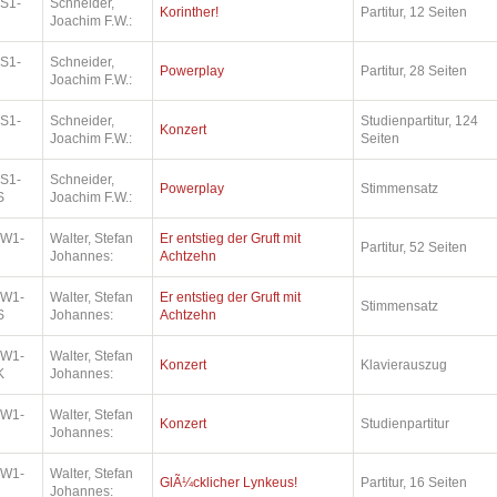
.S1-
Schneider,
Korinther!
Partitur, 12 Seiten
Joachim F.W.:
.S1-
Schneider,
Powerplay
Partitur, 28 Seiten
Joachim F.W.:
.S1-
Schneider,
Studienpartitur, 124
Konzert
Joachim F.W.:
Seiten
.S1-
Schneider,
Powerplay
Stimmensatz
S
Joachim F.W.:
.W1-
Walter, Stefan
Er entstieg der Gruft mit
Partitur, 52 Seiten
Johannes:
Achtzehn
.W1-
Walter, Stefan
Er entstieg der Gruft mit
Stimmensatz
S
Johannes:
Achtzehn
.W1-
Walter, Stefan
Konzert
Klavierauszug
K
Johannes:
.W1-
Walter, Stefan
Konzert
Studienpartitur
Johannes:
.W1-
Walter, Stefan
GlÃ¼cklicher Lynkeus!
Partitur, 16 Seiten
Johannes: