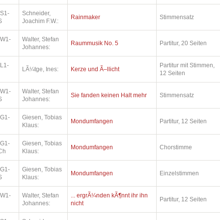
.S1-
Schneider,
Rainmaker
Stimmensatz
S
Joachim F.W.:
.W1-
Walter, Stefan
Raummusik No. 5
Partitur, 20 Seiten
Johannes:
L1-
Partitur mit Stimmen,
LÃ¼tge, Ines:
Kerze und Ã–llicht
12 Seiten
.W1-
Walter, Stefan
Sie fanden keinen Halt mehr
Stimmensatz
S
Johannes:
.G1-
Giesen, Tobias
Mondumfangen
Partitur, 12 Seiten
Klaus:
.G1-
Giesen, Tobias
Mondumfangen
Chorstimme
Ch
Klaus:
.G1-
Giesen, Tobias
Mondumfangen
Einzelstimmen
S
Klaus:
.W1-
Walter, Stefan
... ergrÃ¼nden kÃ¶nnt ihr ihn
Partitur, 12 Seiten
Johannes:
nicht