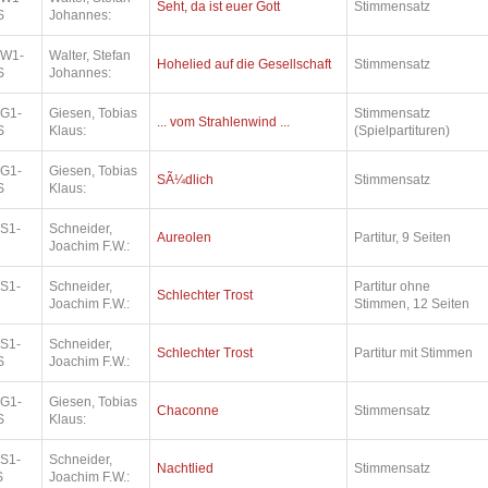
Seht, da ist euer Gott
Stimmensatz
S
Johannes:
.W1-
Walter, Stefan
Hohelied auf die Gesellschaft
Stimmensatz
S
Johannes:
.G1-
Giesen, Tobias
Stimmensatz
... vom Strahlenwind ...
S
Klaus:
(Spielpartituren)
.G1-
Giesen, Tobias
SÃ¼dlich
Stimmensatz
S
Klaus:
.S1-
Schneider,
Aureolen
Partitur, 9 Seiten
Joachim F.W.:
.S1-
Schneider,
Partitur ohne
Schlechter Trost
Joachim F.W.:
Stimmen, 12 Seiten
.S1-
Schneider,
Schlechter Trost
Partitur mit Stimmen
S
Joachim F.W.:
.G1-
Giesen, Tobias
Chaconne
Stimmensatz
S
Klaus:
.S1-
Schneider,
Nachtlied
Stimmensatz
S
Joachim F.W.: