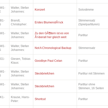
.W1-
Walter, Stefan
Konzert
Solostimme
E
Johannes:
.B1-
Brandt,
Stimmensatz
Erstes BlumenstÃ¼ck
S
Christopher:
(Spielpartituren)
.W1-
Walter, Stefan
Zu den GÃ¶ttern ist es von
Partitur
Johannes:
Ã¼berall her gleich weit
.W1-
Walter, Stefan
Not A Chronological Backup
Stimmensatz
S
Johannes:
.G1-
Giesen, Tobias
Goodbye Paul Celan
Partitur
Klaus:
.W1-
Walter, Stefan
Steckbriefchen
Partitur mit Stimmen
S
Johannes:
.W1-
Walter, Stefan
Partitur ohne
Steckbriefchen
Johannes:
Stimmen, 16 Seiten
.K1-
Krause, Hans-
Shortcut
Partitur
Peter: