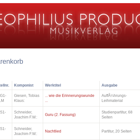
renkorb
ellnr.
Komponist
Werktitel
Ausgabe
.G1-
Giesen, Tobias
... wie die Erinnerungswunde
AuffÃ¼hrungs-
LM
Klaus:
...
Leihmaterial
.S1-
Schneider,
Studienpartitur, 68
Guru (2. Fassung)
Joachim F.W.:
Seiten
.S1-
Schneider,
Nachtlied
Partitur, 20 Seiten
Joachim F.W.: