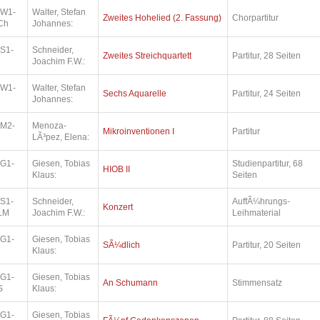
.W1-
Walter, Stefan
Zweites Hohelied (2. Fassung)
Chorpartitur
Ch
Johannes:
.S1-
Schneider,
Zweites Streichquartett
Partitur, 28 Seiten
Joachim F.W.:
.W1-
Walter, Stefan
Sechs Aquarelle
Partitur, 24 Seiten
Johannes:
.M2-
Menoza-
Mikroinventionen I
Partitur
LÃ³pez, Elena:
.G1-
Giesen, Tobias
Studienpartitur, 68
HIOB II
Klaus:
Seiten
.S1-
Schneider,
AuffÃ¼hrungs-
Konzert
LM
Joachim F.W.:
Leihmaterial
.G1-
Giesen, Tobias
SÃ¼dlich
Partitur, 20 Seiten
Klaus:
.G1-
Giesen, Tobias
An Schumann
Stimmensatz
S
Klaus:
.G1-
Giesen, Tobias