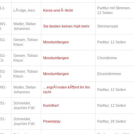
L1-
Partitur mit Stimmen,
LÃ¼tge, Ines:
Kerze und Ã–llicht
12 Seiten
.W1-
Walter, Stefan
Sie fanden keinen Halt mehr
Stimmensatz
S
Johannes:
.G1-
Giesen, Tobias
Mondumfangen
Partitur, 12 Seiten
Klaus:
.G1-
Giesen, Tobias
Mondumfangen
Chorstimme
Ch
Klaus:
.G1-
Giesen, Tobias
Mondumfangen
Einzelstimmen
S
Klaus:
.W1-
Walter, Stefan
... ergrÃ¼nden kÃ¶nnt ihr ihn
Partitur, 12 Seiten
Johannes:
nicht
.S1-
Schneider,
Korinther!
Partitur, 12 Seiten
Joachim F.W.:
.S1-
Schneider,
Powerplay
Partitur, 28 Seiten
Joachim F.W.: