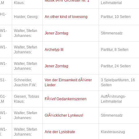
Musik fÃ¼r Orchester Nr. 1
LM
Klaus:
Leihmaterial
.H1-
Haider, Georg:
An other kind of lovesong
Partitur, 10 Seiten
.W1-
Walter, Stefan
Jener Zorntag
Stimmensatz
S
Johannes:
.W1-
Walter, Stefan
Archetyp III
Partitur, 8 Seiten
Johannes:
.W1-
Walter, Stefan
Jener Zorntag
Partitur, 24 Seiten
Johannes:
.S1-
Schneider,
Von der Einsamkeit dÃ¼rrer
3 Spielpartituren, 16
Joachim F.W.:
Lieder
Seiten
.G1-
Giesen, Tobias
AuffÃ¼hrungs-
FÃ¼nf Gedankenszenen
LM
Klaus:
Leihmaterial
.W1-
Walter, Stefan
GlÃ¼cklicher Lynkeus!
Stimmensatz
S
Johannes:
.W1-
Walter, Stefan
Arie der Lysistrate
Klavierauszug
K
Johannes: