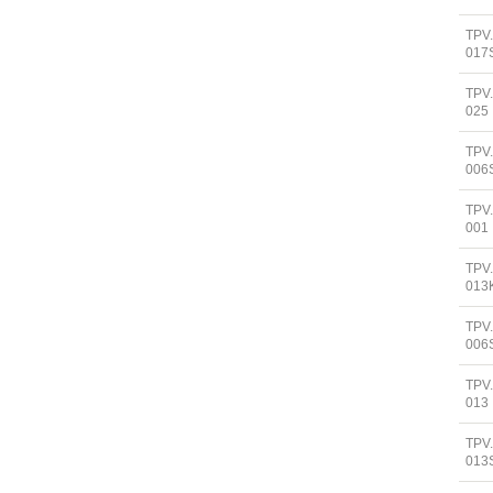
TPV
017
TPV
025
TPV
006
TPV
001
TPV
013
TPV
006
TPV
013
TPV
013