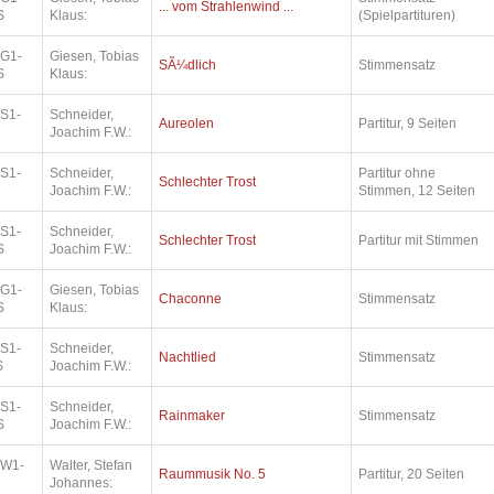
... vom Strahlenwind ...
S
Klaus:
(Spielpartituren)
.G1-
Giesen, Tobias
SÃ¼dlich
Stimmensatz
S
Klaus:
.S1-
Schneider,
Aureolen
Partitur, 9 Seiten
Joachim F.W.:
.S1-
Schneider,
Partitur ohne
Schlechter Trost
Joachim F.W.:
Stimmen, 12 Seiten
.S1-
Schneider,
Schlechter Trost
Partitur mit Stimmen
S
Joachim F.W.:
.G1-
Giesen, Tobias
Chaconne
Stimmensatz
S
Klaus:
.S1-
Schneider,
Nachtlied
Stimmensatz
S
Joachim F.W.:
.S1-
Schneider,
Rainmaker
Stimmensatz
S
Joachim F.W.:
.W1-
Walter, Stefan
Raummusik No. 5
Partitur, 20 Seiten
Johannes: