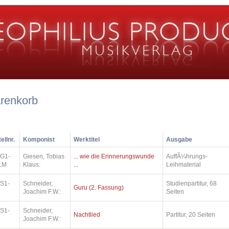
renkorb
ellnr.
Komponist
Werktitel
Ausgabe
.G1-
Giesen, Tobias
... wie die Erinnerungswunde
AuffÃ¼hrungs-
LM
Klaus:
...
Leihmaterial
.S1-
Schneider,
Studienpartitur, 68
Guru (2. Fassung)
Joachim F.W.:
Seiten
.S1-
Schneider,
Nachtlied
Partitur, 20 Seiten
Joachim F.W.: