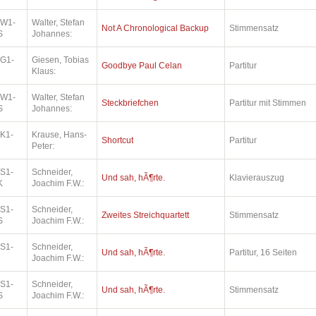
.W1-
Walter, Stefan
Not A Chronological Backup
Stimmensatz
S
Johannes:
.G1-
Giesen, Tobias
Goodbye Paul Celan
Partitur
Klaus:
.W1-
Walter, Stefan
Steckbriefchen
Partitur mit Stimmen
S
Johannes:
.K1-
Krause, Hans-
Shortcut
Partitur
Peter:
.S1-
Schneider,
Und sah, hÃ¶rte.
Klavierauszug
K
Joachim F.W.:
.S1-
Schneider,
Zweites Streichquartett
Stimmensatz
S
Joachim F.W.:
.S1-
Schneider,
Und sah, hÃ¶rte.
Partitur, 16 Seiten
Joachim F.W.:
.S1-
Schneider,
Und sah, hÃ¶rte.
Stimmensatz
S
Joachim F.W.: