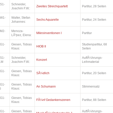
.S1-
Schneider,
Zweites Streichquartett
Partitur, 28 Seiten
Joachim F.W.:
.W1-
Walter, Stefan
Sechs Aquarelle
Partitur, 24 Seiten
Johannes:
.M2-
Menoza-
Mikroinventionen I
Partitur
LÃ³pez, Elena:
.G1-
Giesen, Tobias
Studienpartitur, 68
HIOB II
Klaus:
Seiten
.S1-
Schneider,
AuffÃ¼hrungs-
Konzert
LM
Joachim F.W.:
Leihmaterial
.G1-
Giesen, Tobias
SÃ¼dlich
Partitur, 20 Seiten
Klaus:
.G1-
Giesen, Tobias
An Schumann
Stimmensatz
S
Klaus:
.G1-
Giesen, Tobias
FÃ¼nf Gedankenszenen
Partitur, 88 Seiten
Klaus:
.G1-
Giesen, Tobias
AuffÃ¼hrungs-