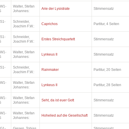
.W1-
Walter, Stefan
Arie der Lysistrate
Stimmensatz
S
Johannes:
.S1-
Schneider,
Caprichos
Partitur, 4 Seiten
Joachim F.W.:
.S1-
Schneider,
Erstes Streichquartett
Stimmensatz
S
Joachim F.W.:
.W1-
Walter, Stefan
Lynkeus II
Stimmensatz
S
Johannes:
.S1-
Schneider,
Rainmaker
Partitur, 20 Seiten
Joachim F.W.:
.W1-
Walter, Stefan
Lynkeus II
Partitur, 28 Seiten
Johannes:
.W1-
Walter, Stefan
Seht, da ist euer Gott
Stimmensatz
S
Johannes:
.W1-
Walter, Stefan
Hohelied auf die Gesellschaft
Stimmensatz
S
Johannes:
.G1-
Giesen, Tobias
Stimmensatz