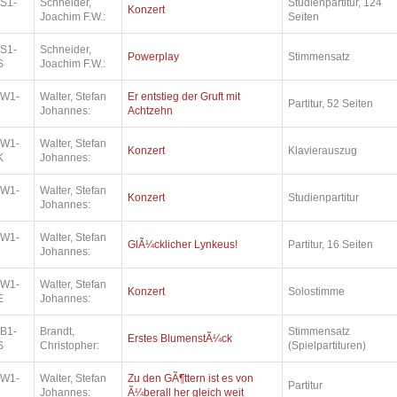
.S1-
Schneider,
Studienpartitur, 124
Konzert
Joachim F.W.:
Seiten
.S1-
Schneider,
Powerplay
Stimmensatz
S
Joachim F.W.:
.W1-
Walter, Stefan
Er entstieg der Gruft mit
Partitur, 52 Seiten
Johannes:
Achtzehn
.W1-
Walter, Stefan
Konzert
Klavierauszug
K
Johannes:
.W1-
Walter, Stefan
Konzert
Studienpartitur
Johannes:
.W1-
Walter, Stefan
GlÃ¼cklicher Lynkeus!
Partitur, 16 Seiten
Johannes:
.W1-
Walter, Stefan
Konzert
Solostimme
E
Johannes:
.B1-
Brandt,
Stimmensatz
Erstes BlumenstÃ¼ck
S
Christopher:
(Spielpartituren)
.W1-
Walter, Stefan
Zu den GÃ¶ttern ist es von
Partitur
Johannes:
Ã¼berall her gleich weit