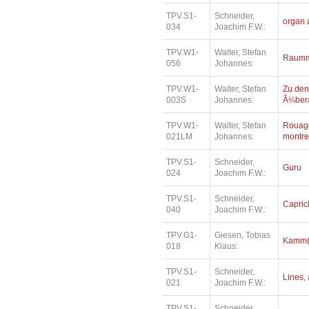
TPV.S1-
Schneider,
organ 
034
Joachim F.W.:
TPV.W1-
Walter, Stefan
Raumm
056
Johannes:
TPV.W1-
Walter, Stefan
Zu den
003S
Johannes:
Ã¼bera
TPV.W1-
Walter, Stefan
Rouage
021LM
Johannes:
montre
TPV.S1-
Schneider,
Guru
024
Joachim F.W.:
TPV.S1-
Schneider,
Capric
040
Joachim F.W.:
TPV.G1-
Giesen, Tobias
Kamm(e
018
Klaus:
TPV.S1-
Schneider,
Lines, 
021
Joachim F.W.:
TPV.S1-
Schneider,