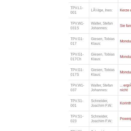
TPV.L1-
LÃ¼tge, Ines:
Kerze 
001
TPV.W1-
Walter, Stefan
Sie fa
031S
Johannes:
TPV.G1-
Giesen, Tobias
Mondu
017
Klaus:
TPV.G1-
Giesen, Tobias
Mondu
017Ch
Klaus:
TPV.G1-
Giesen, Tobias
Mondu
017S
Klaus:
TPV.W1-
Walter, Stefan
... erg
037
Johannes:
nicht
TPV.S1-
Schneider,
Korinth
001
Joachim F.W.:
TPV.S1-
Schneider,
Power
023
Joachim F.W.: