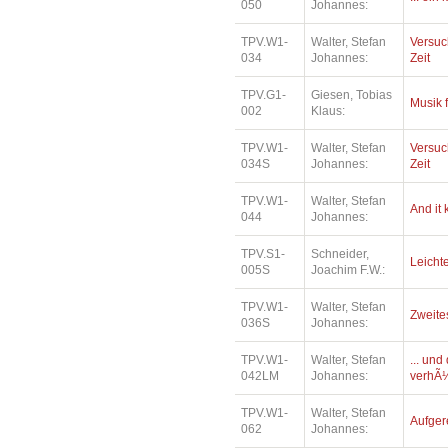
050
Johannes:
TPV.W1-
Walter, Stefan
Versuc
034
Johannes:
Zeit
TPV.G1-
Giesen, Tobias
Musik 
002
Klaus:
TPV.W1-
Walter, Stefan
Versuc
034S
Johannes:
Zeit
TPV.W1-
Walter, Stefan
And it
044
Johannes:
TPV.S1-
Schneider,
Leichte
005S
Joachim F.W.:
TPV.W1-
Walter, Stefan
Zweite
036S
Johannes:
TPV.W1-
Walter, Stefan
... un
042LM
Johannes:
verhÃ¼
TPV.W1-
Walter, Stefan
Aufger
062
Johannes: