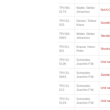
TPV.W1-
Walter, Stefan
Not A 
017S
Johannes:
TPV.G1-
Giesen, Tobias
Goodby
025
Klaus:
TPV.W1-
Walter, Stefan
Steckb
006S
Johannes:
TPV.K1-
Krause, Hans-
Shortc
001
Peter:
TPV.S1-
Schneider,
Und sa
013K
Joachim F.W.:
TPV.S1-
Schneider,
Zweites
006S
Joachim F.W.:
TPV.S1-
Schneider,
Und sa
013
Joachim F.W.:
TPV.S1-
Schneider,
Und sa
013S
Joachim F.W.: