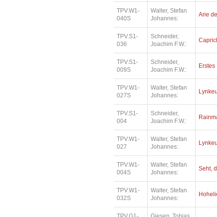
TPV.W1-
Walter, Stefan
Arie de
040S
Johannes:
TPV.S1-
Schneider,
Capric
036
Joachim F.W.:
TPV.S1-
Schneider,
Erstes 
009S
Joachim F.W.:
TPV.W1-
Walter, Stefan
Lynkeu
027S
Johannes:
TPV.S1-
Schneider,
Rainm
004
Joachim F.W.:
TPV.W1-
Walter, Stefan
Lynkeu
027
Johannes:
TPV.W1-
Walter, Stefan
Seht, d
004S
Johannes:
TPV.W1-
Walter, Stefan
Hoheli
032S
Johannes:
TPV.G1-
Giesen, Tobias