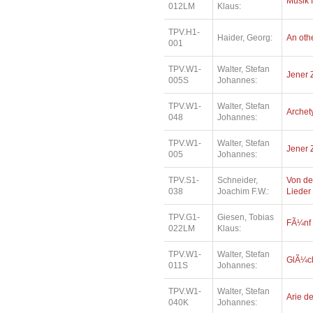
Musik 
012LM
Klaus:
TPV.H1-
Haider, Georg:
An oth
001
TPV.W1-
Walter, Stefan
Jener 
005S
Johannes:
TPV.W1-
Walter, Stefan
Archety
048
Johannes:
TPV.W1-
Walter, Stefan
Jener 
005
Johannes:
TPV.S1-
Schneider,
Von de
038
Joachim F.W.:
Lieder
TPV.G1-
Giesen, Tobias
FÃ¼nf
022LM
Klaus:
TPV.W1-
Walter, Stefan
GlÃ¼ck
011S
Johannes:
TPV.W1-
Walter, Stefan
Arie de
040K
Johannes: