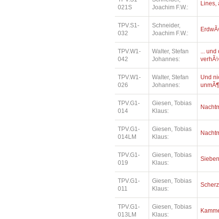
Lines, 
021S
Joachim F.W.:
TPV.S1-
Schneider,
ErdwÃ¤
032
Joachim F.W.:
TPV.W1-
Walter, Stefan
... un
042
Johannes:
verhÃ¼
TPV.W1-
Walter, Stefan
Und ni
026
Johannes:
unmÃ¶
TPV.G1-
Giesen, Tobias
Nacht
014
Klaus:
TPV.G1-
Giesen, Tobias
Nacht
014LM
Klaus:
TPV.G1-
Giesen, Tobias
Siebe
019
Klaus:
TPV.G1-
Giesen, Tobias
Scher
011
Klaus:
TPV.G1-
Giesen, Tobias
Kamme
013LM
Klaus: