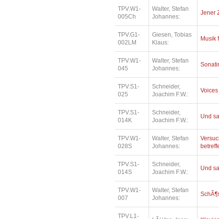
TPV.W1-
Walter, Stefan
Jener 
005Ch
Johannes:
TPV.G1-
Giesen, Tobias
Musik 
002LM
Klaus:
TPV.W1-
Walter, Stefan
Sonatin
045
Johannes:
TPV.S1-
Schneider,
Voices
025
Joachim F.W.:
TPV.S1-
Schneider,
Und sa
014K
Joachim F.W.:
TPV.W1-
Walter, Stefan
Versuc
028S
Johannes:
betref
TPV.S1-
Schneider,
Und sa
014S
Joachim F.W.:
TPV.W1-
Walter, Stefan
SchÃ¶
007
Johannes:
TPV.L1-