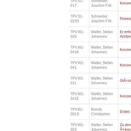
TPV.S1-
Schneider,
Konzer
017
Joachim F.W.:
TPV.S1-
Schneider,
Power
023S
Joachim F.W.:
TPV.W1-
Walter, Stefan
Er ents
029
Johannes:
Achtz
TPV.W1-
Walter, Stefan
Konzer
041K
Johannes:
TPV.W1-
Walter, Stefan
Konzer
041
Johannes:
TPV.W1-
Walter, Stefan
GlÃ¼ck
011
Johannes:
TPV.W1-
Walter, Stefan
Konzer
041E
Johannes:
TPV.B1-
Brandt,
Erstes
001S
Christopher:
TPV.W1-
Walter, Stefan
Zu den
003
Johannes:
Ã¼bera