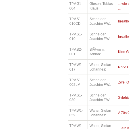
TPV.G1-
Giesen, Tobias
... wi
004
Klaus:
...
TPV.S1-
Schneider,
breath
010CD
Joachim F.W.:
TPV.S1-
Schneider,
breath
010
Joachim F.W.:
TPV.B2-
BlÃ¼mm,
Klee 
001
Adrian:
TPV.W1-
Walter, Stefan
Not A 
017
Johannes:
TPV.S1-
Schneider,
Zwei O
002LM
Joachim F.W.:
TPV.S1-
Schneider,
Sylphi
030
Joachim F.W.:
TPV.W1-
Walter, Stefan
A 70s 
059
Johannes:
TPV.W1-
Walter, Stefan
... ein