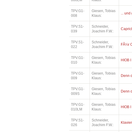
008LM
Klaus:
TPV.G1-
Giesen, Tobias
... und
008
Klaus:
TPV.S1-
Schneider,
Capric
039
Joachim F.W.:
TPV.S1-
Schneider,
FÃ¼r O
022
Joachim F.W.:
TPV.G1-
Giesen, Tobias
HIOB I
010
Klaus:
TPV.G1-
Giesen, Tobias
Denn di
009
Klaus:
TPV.G1-
Giesen, Tobias
Denn di
009S
Klaus:
TPV.G1-
Giesen, Tobias
HIOB I
010LM
Klaus:
TPV.S1-
Schneider,
Klavier
026
Joachim F.W.: