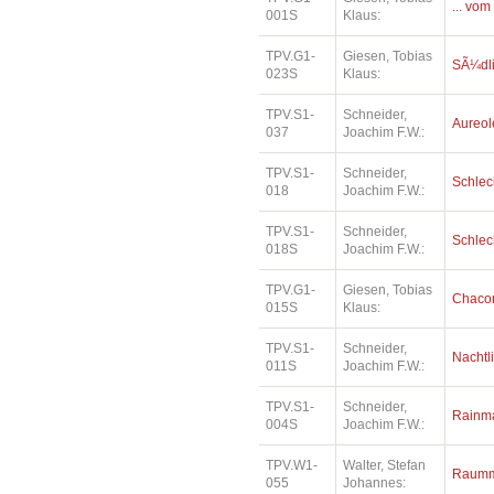
... vom
001S
Klaus:
TPV.G1-
Giesen, Tobias
SÃ¼dl
023S
Klaus:
TPV.S1-
Schneider,
Aureol
037
Joachim F.W.:
TPV.S1-
Schneider,
Schlec
018
Joachim F.W.:
TPV.S1-
Schneider,
Schlec
018S
Joachim F.W.:
TPV.G1-
Giesen, Tobias
Chaco
015S
Klaus:
TPV.S1-
Schneider,
Nachtl
011S
Joachim F.W.:
TPV.S1-
Schneider,
Rainm
004S
Joachim F.W.:
TPV.W1-
Walter, Stefan
Raumm
055
Johannes: