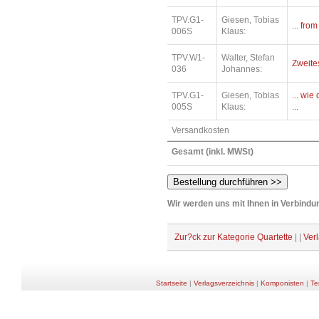
TPV.G1-
Giesen, Tobias
... fro
006S
Klaus:
TPV.W1-
Walter, Stefan
Zweite
036
Johannes:
TPV.G1-
Giesen, Tobias
... wi
005S
Klaus:
...
Versandkosten
Gesamt (inkl. MWSt)
Wir werden uns mit Ihnen in Verbindun
Zur?ck zur Kategorie Quartette
| |
Ver
Startseite
|
Verlagsverzeichnis
|
Komponisten
|
Te