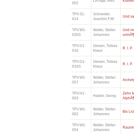
LÃ¼tge, Ines:
Klavie
002
TPV.S1-
Schneider,
Und sa
014
Joachim F.W.:
TPV.W1-
Walter, Stefan
Und ni
026S
Johannes:
unmÃ¶
TPV.G1-
Giesen, Tobias
R. I. P.
016
Klaus:
TPV.G1-
Giesen, Tobias
R. I. P.
016S
Klaus:
TPV.W1-
Walter, Stefan
Archet
057
Johannes:
TPV.H1-
Zehn M
Haider, Georg:
003
AlphÃ¶
TPV.W1-
Walter, Stefan
Bis Lic
002
Johannes:
TPV.W1-
Walter, Stefan
Raumm
054
Johannes: