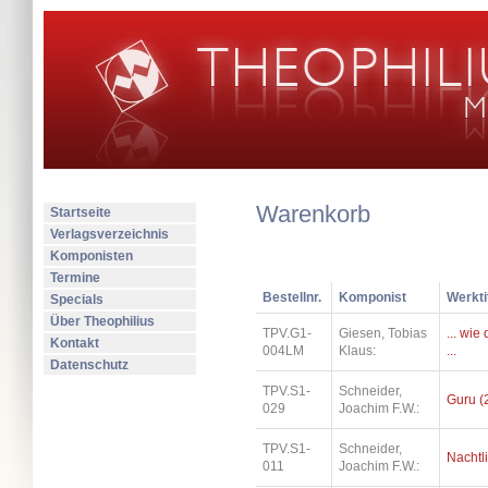
Warenkorb
Startseite
Verlagsverzeichnis
Komponisten
Termine
Bestellnr.
Komponist
Werkti
Specials
Über Theophilius
TPV.G1-
Giesen, Tobias
... wi
Kontakt
004LM
Klaus:
...
Datenschutz
TPV.S1-
Schneider,
Guru (
029
Joachim F.W.:
TPV.S1-
Schneider,
Nachtl
011
Joachim F.W.: