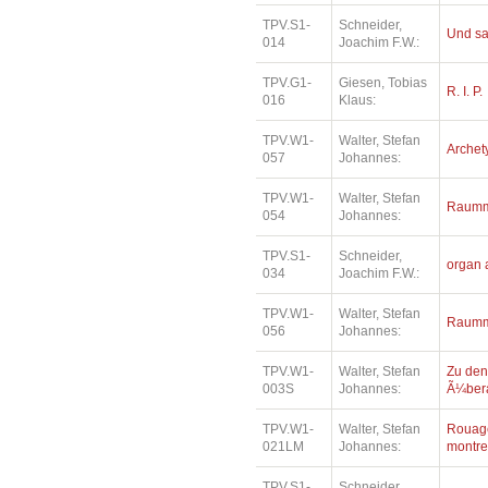
TPV.S1-
Schneider,
Und sa
014
Joachim F.W.:
TPV.G1-
Giesen, Tobias
R. I. P.
016
Klaus:
TPV.W1-
Walter, Stefan
Archet
057
Johannes:
TPV.W1-
Walter, Stefan
Raumm
054
Johannes:
TPV.S1-
Schneider,
organ 
034
Joachim F.W.:
TPV.W1-
Walter, Stefan
Raumm
056
Johannes:
TPV.W1-
Walter, Stefan
Zu den
003S
Johannes:
Ã¼bera
TPV.W1-
Walter, Stefan
Rouage
021LM
Johannes:
montre
TPV.S1-
Schneider,