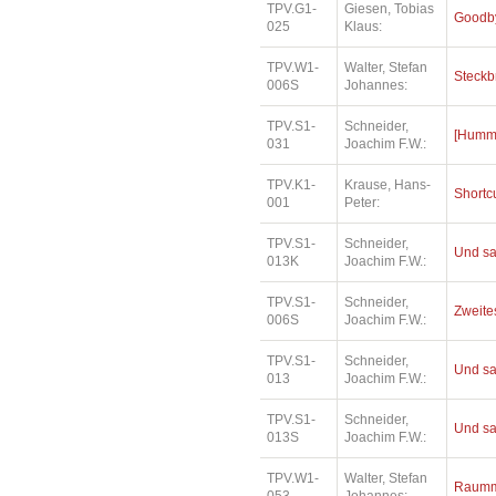
TPV.G1-
Giesen, Tobias
Goodby
025
Klaus:
TPV.W1-
Walter, Stefan
Steckb
006S
Johannes:
TPV.S1-
Schneider,
[Humme
031
Joachim F.W.:
TPV.K1-
Krause, Hans-
Shortc
001
Peter:
TPV.S1-
Schneider,
Und sa
013K
Joachim F.W.:
TPV.S1-
Schneider,
Zweites
006S
Joachim F.W.:
TPV.S1-
Schneider,
Und sa
013
Joachim F.W.:
TPV.S1-
Schneider,
Und sa
013S
Joachim F.W.:
TPV.W1-
Walter, Stefan
Raumm