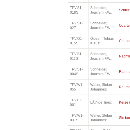
TPV.S1-
Schneider,
Schlec
018S
Joachim F.W.:
TPV.S1-
Schneider,
Quartet
027
Joachim F.W.:
TPV.G1-
Giesen, Tobias
Chaco
015S
Klaus:
TPV.S1-
Schneider,
Nachtl
011S
Joachim F.W.:
TPV.S1-
Schneider,
Rainm
004S
Joachim F.W.:
TPV.W1-
Walter, Stefan
Raumm
055
Johannes:
TPV.L1-
LÃ¼tge, Ines:
Kerze 
001
TPV.W1-
Walter, Stefan
Sie fa
031S
Johannes: