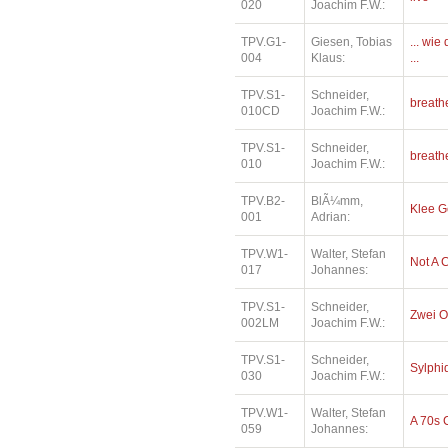
020
Joachim F.W.:
TPV.G1-
Giesen, Tobias
... wi
004
Klaus:
...
TPV.S1-
Schneider,
breath
010CD
Joachim F.W.:
TPV.S1-
Schneider,
breath
010
Joachim F.W.:
TPV.B2-
BlÃ¼mm,
Klee 
001
Adrian:
TPV.W1-
Walter, Stefan
Not A 
017
Johannes:
TPV.S1-
Schneider,
Zwei O
002LM
Joachim F.W.:
TPV.S1-
Schneider,
Sylphi
030
Joachim F.W.:
TPV.W1-
Walter, Stefan
A 70s 
059
Johannes: