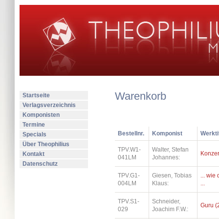
Warenkorb
Startseite
Verlagsverzeichnis
Komponisten
Termine
Bestellnr.
Komponist
Werkti
Specials
Über Theophilius
TPV.W1-
Walter, Stefan
Konzer
Kontakt
041LM
Johannes:
Datenschutz
TPV.G1-
Giesen, Tobias
... wi
004LM
Klaus:
...
TPV.S1-
Schneider,
Guru (
029
Joachim F.W.: