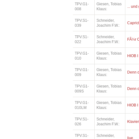
TPV.G1-
Giesen, Tobias
... und
008
Klaus:
TPV.S1-
Schneider,
Capric
039
Joachim F.W.:
TPV.S1-
Schneider,
FÃ¼r O
022
Joachim F.W.:
TPV.G1-
Giesen, Tobias
HIOB I
010
Klaus:
TPV.G1-
Giesen, Tobias
Denn di
009
Klaus:
TPV.G1-
Giesen, Tobias
Denn di
009S
Klaus:
TPV.G1-
Giesen, Tobias
HIOB I
010LM
Klaus:
TPV.S1-
Schneider,
Klavier
026
Joachim F.W.:
TPV.S1-
Schneider,
live