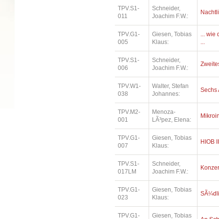
TPV.S1-
Schneider,
Nachtl
011
Joachim F.W.:
TPV.G1-
Giesen, Tobias
... wi
005
Klaus:
...
TPV.S1-
Schneider,
Zweites
006
Joachim F.W.:
TPV.W1-
Walter, Stefan
Sechs 
038
Johannes:
TPV.M2-
Menoza-
Mikroi
001
LÃ³pez, Elena:
TPV.G1-
Giesen, Tobias
HIOB II
007
Klaus:
TPV.S1-
Schneider,
Konzer
017LM
Joachim F.W.:
TPV.G1-
Giesen, Tobias
SÃ¼dl
023
Klaus:
TPV.G1-
Giesen, Tobias