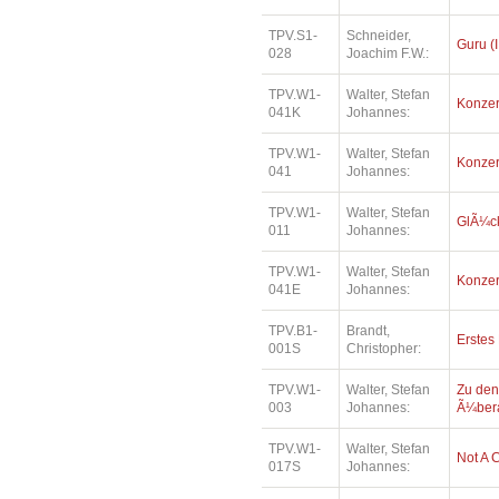
TPV.S1-
Schneider,
Guru (I
028
Joachim F.W.:
TPV.W1-
Walter, Stefan
Konzer
041K
Johannes:
TPV.W1-
Walter, Stefan
Konzer
041
Johannes:
TPV.W1-
Walter, Stefan
GlÃ¼ck
011
Johannes:
TPV.W1-
Walter, Stefan
Konzer
041E
Johannes:
TPV.B1-
Brandt,
Erstes
001S
Christopher:
TPV.W1-
Walter, Stefan
Zu den
003
Johannes:
Ã¼bera
TPV.W1-
Walter, Stefan
Not A 
017S
Johannes: