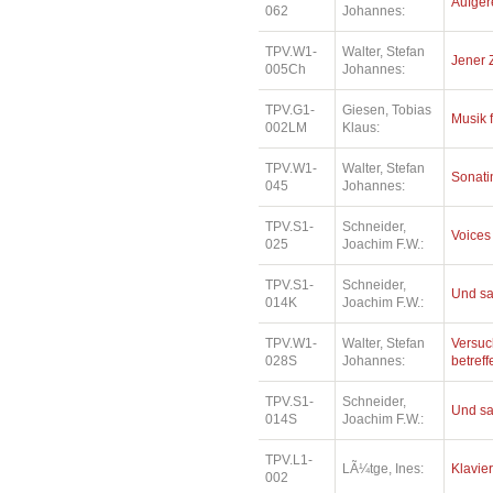
Aufger
062
Johannes:
TPV.W1-
Walter, Stefan
Jener 
005Ch
Johannes:
TPV.G1-
Giesen, Tobias
Musik 
002LM
Klaus:
TPV.W1-
Walter, Stefan
Sonatin
045
Johannes:
TPV.S1-
Schneider,
Voices
025
Joachim F.W.:
TPV.S1-
Schneider,
Und sa
014K
Joachim F.W.:
TPV.W1-
Walter, Stefan
Versuc
028S
Johannes:
betref
TPV.S1-
Schneider,
Und sa
014S
Joachim F.W.:
TPV.L1-
LÃ¼tge, Ines:
Klavie
002