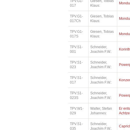
TPV.G1-
Giesen, Tobias
Mondu
017
Klaus:
TPV.G1-
Giesen, Tobias
Mondu
017Ch
Klaus:
TPV.G1-
Giesen, Tobias
Mondu
017S
Klaus:
TPV.S1-
Schneider,
Korinth
001
Joachim F.W.:
TPV.S1-
Schneider,
Power
023
Joachim F.W.:
TPV.S1-
Schneider,
Konzer
017
Joachim F.W.:
TPV.S1-
Schneider,
Power
023S
Joachim F.W.:
TPV.W1-
Walter, Stefan
Er ents
029
Johannes:
Achtz
TPV.S1-
Schneider,
Capric
035
Joachim F.W.: