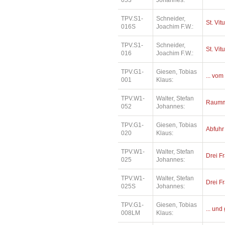
053
Johannes:
TPV.S1-
Schneider,
St. Vit
016S
Joachim F.W.:
TPV.S1-
Schneider,
St. Vit
016
Joachim F.W.:
TPV.G1-
Giesen, Tobias
... vom
001
Klaus:
TPV.W1-
Walter, Stefan
Raumm
052
Johannes:
TPV.G1-
Giesen, Tobias
Abfuhr
020
Klaus:
TPV.W1-
Walter, Stefan
Drei Fr
025
Johannes:
TPV.W1-
Walter, Stefan
Drei Fr
025S
Johannes:
TPV.G1-
Giesen, Tobias
... und
008LM
Klaus: