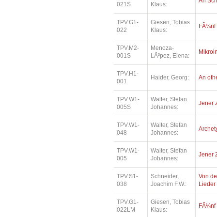
An Sc
021S
Klaus:
TPV.G1-
Giesen, Tobias
FÃ¼nf
022
Klaus:
TPV.M2-
Menoza-
Mikroi
001S
LÃ³pez, Elena:
TPV.H1-
Haider, Georg:
An oth
001
TPV.W1-
Walter, Stefan
Jener 
005S
Johannes:
TPV.W1-
Walter, Stefan
Archety
048
Johannes:
TPV.W1-
Walter, Stefan
Jener 
005
Johannes:
TPV.S1-
Schneider,
Von de
038
Joachim F.W.:
Lieder
TPV.G1-
Giesen, Tobias
FÃ¼nf
022LM
Klaus: