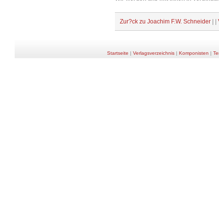
Zur?ck zu Joachim F.W. Schneider
| |
Startseite
|
Verlagsverzeichnis
|
Komponisten
|
Te