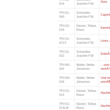
Guru
024
Joachim F.W.:
TPV.S1-
Schneider,
Capric
040
Joachim F.W.:
TPV.G1-
Giesen, Tobias
Kamm(e
018
Klaus:
TPV.S1-
Schneider,
Lines, 
021S
Joachim F.W.:
TPV.S1-
Schneider,
ErdwÃ¤
032
Joachim F.W.:
TPV.W1-
Walter, Stefan
... un
042
Johannes:
verhÃ¼
TPV.W1-
Walter, Stefan
Und ni
026
Johannes:
unmÃ¶
TPV.G1-
Giesen, Tobias
Nacht
014
Klaus:
TPV.G1-
Giesen, Tobias
Nacht
014LM
Klaus: