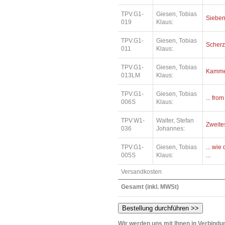
TPV.G1-
Giesen, Tobias
Siebe
019
Klaus:
TPV.G1-
Giesen, Tobias
Scher
011
Klaus:
TPV.G1-
Giesen, Tobias
Kamme
013LM
Klaus:
TPV.G1-
Giesen, Tobias
... fro
006S
Klaus:
TPV.W1-
Walter, Stefan
Zweite
036
Johannes:
TPV.G1-
Giesen, Tobias
... wi
005S
Klaus:
...
Versandkosten
Gesamt (inkl. MWSt)
Wir werden uns mit Ihnen in Verbindun