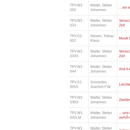
TPV.W1-
Walter, Stefan
... ein
050
Johannes:
TPV.W1-
Walter, Stefan
Versuc
034
Johannes:
Zeit
TPV.G1-
Giesen, Tobias
Musik 
002
Klaus:
TPV.W1-
Walter, Stefan
Versuc
034S
Johannes:
Zeit
TPV.W1-
Walter, Stefan
And it
044
Johannes:
TPV.S1-
Schneider,
Leichte
005S
Joachim F.W.:
TPV.W1-
Walter, Stefan
Zweite
036S
Johannes:
TPV.W1-
Walter, Stefan
... un
042LM
Johannes:
verhÃ¼
TPV.W1-
Walter, Stefan