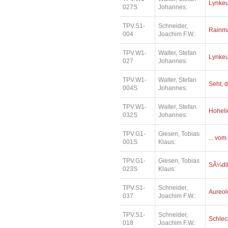
Lynkeu
027S
Johannes:
TPV.S1-
Schneider,
Rainm
004
Joachim F.W.:
TPV.W1-
Walter, Stefan
Lynkeu
027
Johannes:
TPV.W1-
Walter, Stefan
Seht, d
004S
Johannes:
TPV.W1-
Walter, Stefan
Hoheli
032S
Johannes:
TPV.G1-
Giesen, Tobias
... vom
001S
Klaus:
TPV.G1-
Giesen, Tobias
SÃ¼dl
023S
Klaus:
TPV.S1-
Schneider,
Aureol
037
Joachim F.W.:
TPV.S1-
Schneider,
Schlec
018
Joachim F.W.: