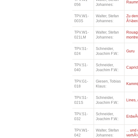
Raumm
056
Johannes:
TPV.W1-
Walter, Stefan
Zu den
003S
Johannes:
Ã¼bera
TPV.W1-
Walter, Stefan
Rouage
021LM
Johannes:
montre
TPV.S1-
Schneider,
Guru
024
Joachim F.W.:
TPV.S1-
Schneider,
Capric
040
Joachim F.W.:
TPV.G1-
Giesen, Tobias
Kamm(e
018
Klaus:
TPV.S1-
Schneider,
Lines, 
021S
Joachim F.W.:
TPV.S1-
Schneider,
ErdwÃ¤
032
Joachim F.W.:
TPV.W1-
Walter, Stefan
... un
042
Johannes:
verhÃ¼