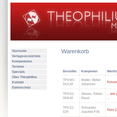
Warenkorb
Startseite
Verlagsverzeichnis
Komponisten
Termine
Bestellnr.
Komponist
Werkti
Specials
Über Theophilius
TPV.W1-
Walter, Stefan
Konzer
Kontakt
041LM
Johannes:
Datenschutz
TPV.G1-
Giesen, Tobias
... wi
004LM
Klaus:
...
TPV.S1-
Schneider,
Guru (
029
Joachim F.W.: