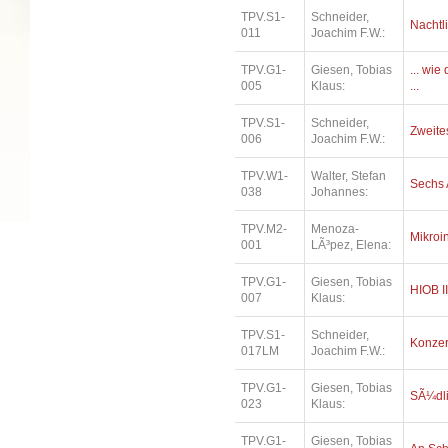
TPV.S1-
Schneider,
Nachtl
011
Joachim F.W.:
TPV.G1-
Giesen, Tobias
... wi
005
Klaus:
...
TPV.S1-
Schneider,
Zweites
006
Joachim F.W.:
TPV.W1-
Walter, Stefan
Sechs 
038
Johannes:
TPV.M2-
Menoza-
Mikroi
001
LÃ³pez, Elena:
TPV.G1-
Giesen, Tobias
HIOB II
007
Klaus:
TPV.S1-
Schneider,
Konzer
017LM
Joachim F.W.:
TPV.G1-
Giesen, Tobias
SÃ¼dl
023
Klaus:
TPV.G1-
Giesen, Tobias