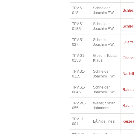
TPV.S1-
Schneider,
Schlec
018
Joachim F.W.:
TPV.S1-
Schneider,
Schlec
018S
Joachim F.W.:
TPV.S1-
Schneider,
Quartet
027
Joachim F.W.:
TPV.G1-
Giesen, Tobias
Chaco
015S
Klaus:
TPV.S1-
Schneider,
Nachtl
011S
Joachim F.W.:
TPV.S1-
Schneider,
Rainm
004S
Joachim F.W.:
TPV.W1-
Walter, Stefan
Raumm
055
Johannes:
TPV.L1-
LÃ¼tge, Ines:
Kerze 
001