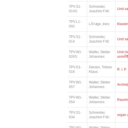
TPV.S1-
Schneider,
Und sa
014S
Joachim F.W.:
TPV.L1-
LÃ¼tge, Ines:
Klavie
002
TPV.S1-
Schneider,
Und sa
014
Joachim F.W.:
TPV.W1-
Walter, Stefan
Und ni
026S
Johannes:
unmÃ¶
TPV.G1-
Giesen, Tobias
R. I. P.
016
Klaus:
TPV.W1-
Walter, Stefan
Archet
057
Johannes:
TPV.W1-
Walter, Stefan
Raumm
054
Johannes:
TPV.S1-
Schneider,
organ 
034
Joachim F.W.:
TPV.W1-
Walter, Stefan