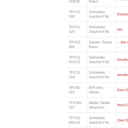
010LM
Klaus:
TPV.S1-
Schneider,
Klavier
026
Joachim F.W.:
TPV.S1-
Schneider,
live
020
Joachim F.W.:
TPV.G1-
Giesen, Tobias
... wi
004
Klaus:
...
TPV.S1-
Schneider,
breath
010CD
Joachim F.W.:
TPV.S1-
Schneider,
breath
010
Joachim F.W.:
TPV.B2-
BlÃ¼mm,
Klee 
001
Adrian:
TPV.W1-
Walter, Stefan
Not A 
017
Johannes:
TPV.S1-
Schneider,
Zwei O
002LM
Joachim F.W.: