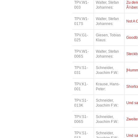
TPV.W1-
Walter, Stefan
Zu den
003
Johannes:
Ã¼bera
TPV.W1-
Walter, Stefan
Not A 
017S
Johannes:
TPV.G1-
Giesen, Tobias
Goodby
025
Klaus:
TPV.W1-
Walter, Stefan
Steckb
006S
Johannes:
TPV.S1-
Schneider,
[Humme
031
Joachim F.W.:
TPV.K1-
Krause, Hans-
Shortc
001
Peter:
TPV.S1-
Schneider,
Und sa
013K
Joachim F.W.:
TPV.S1-
Schneider,
Zweites
006S
Joachim F.W.:
TPV.S1-
Schneider,
Und sa