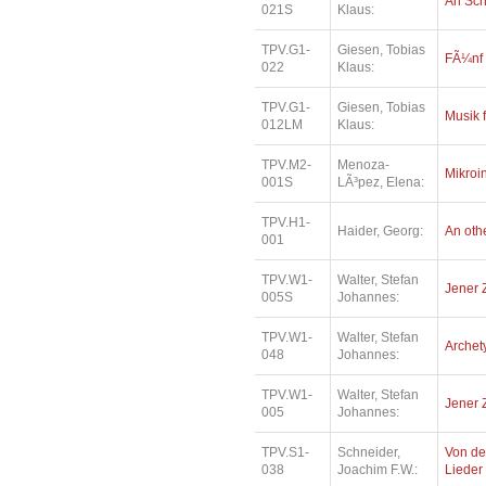
An Sc
021S
Klaus:
TPV.G1-
Giesen, Tobias
FÃ¼nf
022
Klaus:
TPV.G1-
Giesen, Tobias
Musik 
012LM
Klaus:
TPV.M2-
Menoza-
Mikroi
001S
LÃ³pez, Elena:
TPV.H1-
Haider, Georg:
An oth
001
TPV.W1-
Walter, Stefan
Jener 
005S
Johannes:
TPV.W1-
Walter, Stefan
Archety
048
Johannes:
TPV.W1-
Walter, Stefan
Jener 
005
Johannes:
TPV.S1-
Schneider,
Von de
038
Joachim F.W.:
Lieder