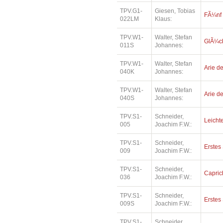
TPV.G1-
Giesen, Tobias
FÃ¼nf
022LM
Klaus:
TPV.W1-
Walter, Stefan
GlÃ¼ck
011S
Johannes:
TPV.W1-
Walter, Stefan
Arie de
040K
Johannes:
TPV.W1-
Walter, Stefan
Arie de
040S
Johannes:
TPV.S1-
Schneider,
Leichte
005
Joachim F.W.:
TPV.S1-
Schneider,
Erstes 
009
Joachim F.W.:
TPV.S1-
Schneider,
Capric
036
Joachim F.W.:
TPV.S1-
Schneider,
Erstes 
009S
Joachim F.W.:
TPV.S1-
Schneider,