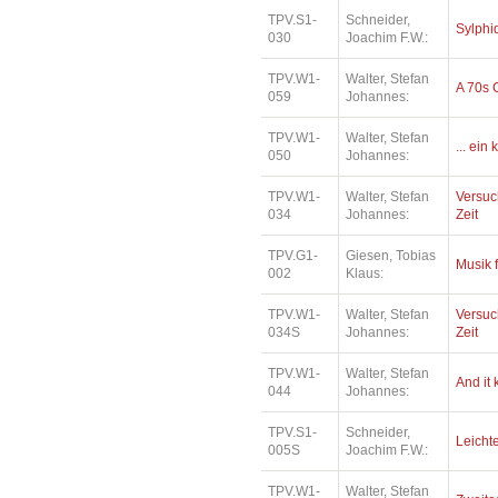
TPV.S1-
Schneider,
Sylphi
030
Joachim F.W.:
TPV.W1-
Walter, Stefan
A 70s 
059
Johannes:
TPV.W1-
Walter, Stefan
... ein
050
Johannes:
TPV.W1-
Walter, Stefan
Versuc
034
Johannes:
Zeit
TPV.G1-
Giesen, Tobias
Musik 
002
Klaus:
TPV.W1-
Walter, Stefan
Versuc
034S
Johannes:
Zeit
TPV.W1-
Walter, Stefan
And it
044
Johannes:
TPV.S1-
Schneider,
Leichte
005S
Joachim F.W.:
TPV.W1-
Walter, Stefan