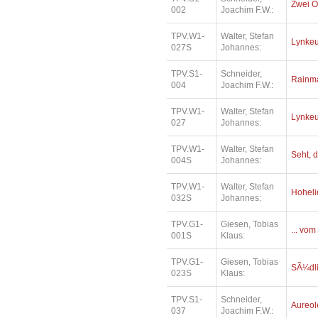
Zwei O
002
Joachim F.W.:
TPV.W1-
Walter, Stefan
Lynkeu
027S
Johannes:
TPV.S1-
Schneider,
Rainm
004
Joachim F.W.:
TPV.W1-
Walter, Stefan
Lynkeu
027
Johannes:
TPV.W1-
Walter, Stefan
Seht, d
004S
Johannes:
TPV.W1-
Walter, Stefan
Hoheli
032S
Johannes:
TPV.G1-
Giesen, Tobias
... vom
001S
Klaus:
TPV.G1-
Giesen, Tobias
SÃ¼dl
023S
Klaus:
TPV.S1-
Schneider,
Aureol
037
Joachim F.W.: