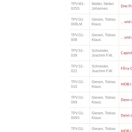
TPV.W1-
Walter, Stefan
Drei Fr
025S
Johannes:
TPV.G1-
Giesen, Tobias
... und
008LM
Klaus:
TPV.G1-
Giesen, Tobias
... und
008
Klaus:
TPV.S1-
Schneider,
Capric
039
Joachim F.W.:
TPV.S1-
Schneider,
FÃ¼r O
022
Joachim F.W.:
TPV.G1-
Giesen, Tobias
HIOB I
010
Klaus:
TPV.G1-
Giesen, Tobias
Denn di
009
Klaus:
TPV.G1-
Giesen, Tobias
Denn di
009S
Klaus:
TPV.G1-
Giesen, Tobias
HIOB I