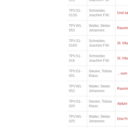
013
Joachim F.W.:
TPV.S1-
Schneider,
Und sa
013S
Joachim F.W.:
TPV.W1-
Walter, Stefan
Raumm
053
Johannes:
TPV.S1-
Schneider,
St. Vit
016S
Joachim F.W.:
TPV.S1-
Schneider,
St. Vit
016
Joachim F.W.:
TPV.G1-
Giesen, Tobias
... vom
001
Klaus:
TPV.W1-
Walter, Stefan
Raumm
052
Johannes:
TPV.G1-
Giesen, Tobias
Abfuhr
020
Klaus:
TPV.W1-
Walter, Stefan
Drei Fr
025
Johannes: