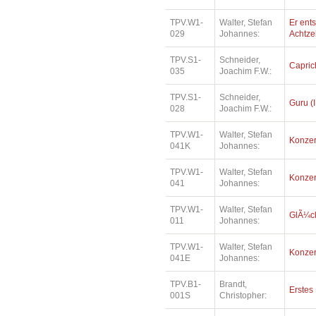
TPV.W1-
Walter, Stefan
Er ents
029
Johannes:
Achtz
TPV.S1-
Schneider,
Capric
035
Joachim F.W.:
TPV.S1-
Schneider,
Guru (I
028
Joachim F.W.:
TPV.W1-
Walter, Stefan
Konzer
041K
Johannes:
TPV.W1-
Walter, Stefan
Konzer
041
Johannes:
TPV.W1-
Walter, Stefan
GlÃ¼ck
011
Johannes:
TPV.W1-
Walter, Stefan
Konzer
041E
Johannes:
TPV.B1-
Brandt,
Erstes
001S
Christopher: