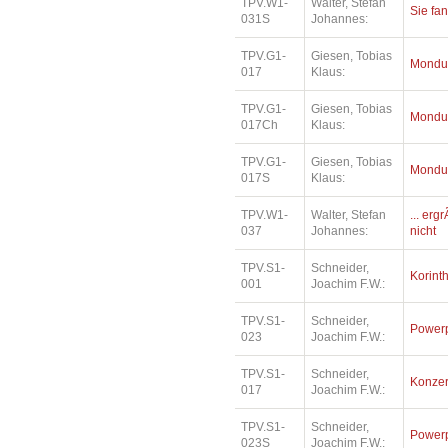
TPV.W1-
Walter, Stefan
Sie fa
031S
Johannes:
TPV.G1-
Giesen, Tobias
Mondu
017
Klaus:
TPV.G1-
Giesen, Tobias
Mondu
017Ch
Klaus:
TPV.G1-
Giesen, Tobias
Mondu
017S
Klaus:
TPV.W1-
Walter, Stefan
... erg
037
Johannes:
nicht
TPV.S1-
Schneider,
Korinth
001
Joachim F.W.:
TPV.S1-
Schneider,
Power
023
Joachim F.W.:
TPV.S1-
Schneider,
Konzer
017
Joachim F.W.:
TPV.S1-
Schneider,
Power
023S
Joachim F.W.: