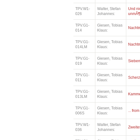
TPV.W1-
Walter, Stefan
Und ni
026
Johannes:
unmÃ¶
TPV.G1-
Giesen, Tobias
Nacht
014
Klaus:
TPV.G1-
Giesen, Tobias
Nacht
014LM
Klaus:
TPV.G1-
Giesen, Tobias
Siebe
019
Klaus:
TPV.G1-
Giesen, Tobias
Scher
011
Klaus:
TPV.G1-
Giesen, Tobias
Kamme
013LM
Klaus:
TPV.G1-
Giesen, Tobias
... fro
006S
Klaus:
TPV.W1-
Walter, Stefan
Zweite
036
Johannes: