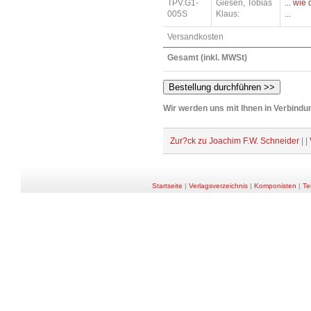
TPV.G1-
Giesen, Tobias
... wi
005S
Klaus:
...
Versandkosten
Gesamt (inkl. MWSt)
Wir werden uns mit Ihnen in Verbindun
Zur?ck zu Joachim F.W. Schneider
| |
Startseite
|
Verlagsverzeichnis
|
Komponisten
|
Te