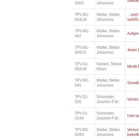
Zweite
036S
Johannes:
TPV.W1-
Walter, Stefan
... un
042LM
Johannes:
verhÃ¼
TPV.W1-
Walter, Stefan
Aufger
062
Johannes:
TPV.W1-
Walter, Stefan
Jener 
005Ch
Johannes:
TPV.G1-
Giesen, Tobias
Musik 
002LM
Klaus:
TPV.W1-
Walter, Stefan
Sonatin
045
Johannes:
TPV.S1-
Schneider,
Voices
025
Joachim F.W.:
TPV.S1-
Schneider,
Und sa
014K
Joachim F.W.:
TPV.W1-
Walter, Stefan
Versuc
028S
Johannes:
betref