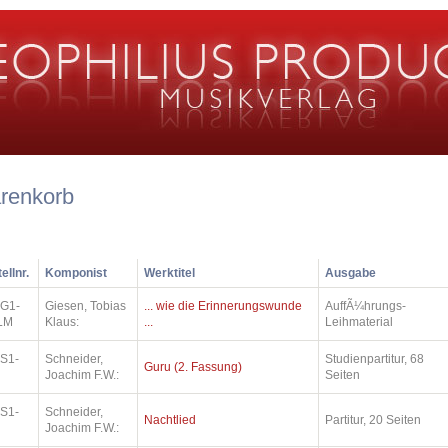
renkorb
ellnr.
Komponist
Werktitel
Ausgabe
.G1-
Giesen, Tobias
... wie die Erinnerungswunde
AuffÃ¼hrungs-
LM
Klaus:
...
Leihmaterial
.S1-
Schneider,
Studienpartitur, 68
Guru (2. Fassung)
Joachim F.W.:
Seiten
.S1-
Schneider,
Nachtlied
Partitur, 20 Seiten
Joachim F.W.: