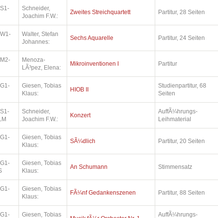
.S1-
Schneider,
Zweites Streichquartett
Partitur, 28 Seiten
Joachim F.W.:
.W1-
Walter, Stefan
Sechs Aquarelle
Partitur, 24 Seiten
Johannes:
.M2-
Menoza-
Mikroinventionen I
Partitur
LÃ³pez, Elena:
.G1-
Giesen, Tobias
Studienpartitur, 68
HIOB II
Klaus:
Seiten
.S1-
Schneider,
AuffÃ¼hrungs-
Konzert
LM
Joachim F.W.:
Leihmaterial
.G1-
Giesen, Tobias
SÃ¼dlich
Partitur, 20 Seiten
Klaus:
.G1-
Giesen, Tobias
An Schumann
Stimmensatz
S
Klaus:
.G1-
Giesen, Tobias
FÃ¼nf Gedankenszenen
Partitur, 88 Seiten
Klaus:
.G1-
Giesen, Tobias
AuffÃ¼hrungs-