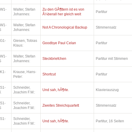
.W1-
Walter, Stefan
Zu den GÃ¶ttern ist es von
Partitur
Johannes:
Ã¼berall her gleich weit
.W1-
Walter, Stefan
Not A Chronological Backup
Stimmensatz
S
Johannes:
.G1-
Giesen, Tobias
Goodbye Paul Celan
Partitur
Klaus:
.W1-
Walter, Stefan
Steckbriefchen
Partitur mit Stimmen
S
Johannes:
.K1-
Krause, Hans-
Shortcut
Partitur
Peter:
.S1-
Schneider,
Und sah, hÃ¶rte.
Klavierauszug
K
Joachim F.W.:
.S1-
Schneider,
Zweites Streichquartett
Stimmensatz
S
Joachim F.W.:
.S1-
Schneider,
Und sah, hÃ¶rte.
Partitur, 16 Seiten
Joachim F.W.: