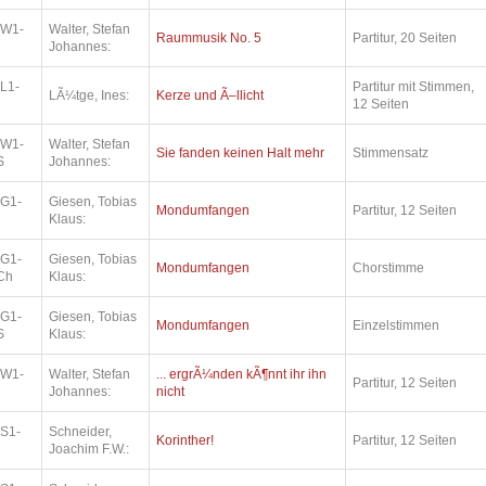
.W1-
Walter, Stefan
Raummusik No. 5
Partitur, 20 Seiten
Johannes:
L1-
Partitur mit Stimmen,
LÃ¼tge, Ines:
Kerze und Ã–llicht
12 Seiten
.W1-
Walter, Stefan
Sie fanden keinen Halt mehr
Stimmensatz
S
Johannes:
.G1-
Giesen, Tobias
Mondumfangen
Partitur, 12 Seiten
Klaus:
.G1-
Giesen, Tobias
Mondumfangen
Chorstimme
Ch
Klaus:
.G1-
Giesen, Tobias
Mondumfangen
Einzelstimmen
S
Klaus:
.W1-
Walter, Stefan
... ergrÃ¼nden kÃ¶nnt ihr ihn
Partitur, 12 Seiten
Johannes:
nicht
.S1-
Schneider,
Korinther!
Partitur, 12 Seiten
Joachim F.W.: