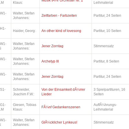
Musik fÃ¼r Orchester Nr. 1
LM
Klaus:
Leihmaterial
.W1-
Walter, Stefan
Zeitfarben - Farbzeiten
Partitur, 24 Seiten
Johannes:
.H1-
Haider, Georg:
An other kind of lovesong
Partitur, 10 Seiten
.W1-
Walter, Stefan
Jener Zorntag
Stimmensatz
S
Johannes:
.W1-
Walter, Stefan
Archetyp III
Partitur, 8 Seiten
Johannes:
.W1-
Walter, Stefan
Jener Zorntag
Partitur, 24 Seiten
Johannes:
.S1-
Schneider,
Von der Einsamkeit dÃ¼rrer
3 Spielpartituren, 16
Joachim F.W.:
Lieder
Seiten
.G1-
Giesen, Tobias
AuffÃ¼hrungs-
FÃ¼nf Gedankenszenen
LM
Klaus:
Leihmaterial
.W1-
Walter, Stefan
GlÃ¼cklicher Lynkeus!
Stimmensatz
S
Johannes: