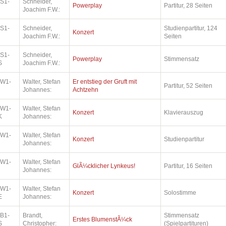
.S1-
Schneider,
Powerplay
Partitur, 28 Seiten
Joachim F.W.:
.S1-
Schneider,
Studienpartitur, 124
Konzert
Joachim F.W.:
Seiten
.S1-
Schneider,
Powerplay
Stimmensatz
S
Joachim F.W.:
.W1-
Walter, Stefan
Er entstieg der Gruft mit
Partitur, 52 Seiten
Johannes:
Achtzehn
.W1-
Walter, Stefan
Konzert
Klavierauszug
K
Johannes:
.W1-
Walter, Stefan
Konzert
Studienpartitur
Johannes:
.W1-
Walter, Stefan
GlÃ¼cklicher Lynkeus!
Partitur, 16 Seiten
Johannes:
.W1-
Walter, Stefan
Konzert
Solostimme
E
Johannes:
.B1-
Brandt,
Stimmensatz
Erstes BlumenstÃ¼ck
S
Christopher:
(Spielpartituren)