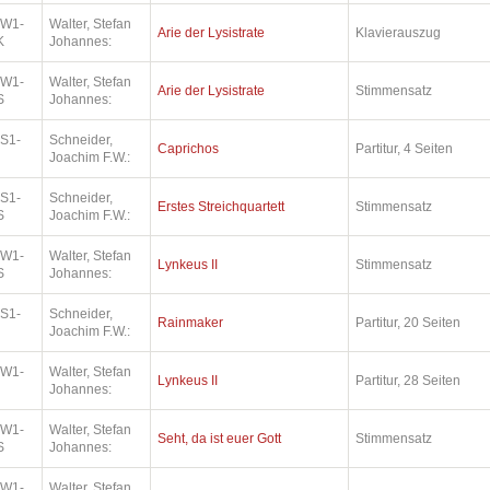
.W1-
Walter, Stefan
Arie der Lysistrate
Klavierauszug
K
Johannes:
.W1-
Walter, Stefan
Arie der Lysistrate
Stimmensatz
S
Johannes:
.S1-
Schneider,
Caprichos
Partitur, 4 Seiten
Joachim F.W.:
.S1-
Schneider,
Erstes Streichquartett
Stimmensatz
S
Joachim F.W.:
.W1-
Walter, Stefan
Lynkeus II
Stimmensatz
S
Johannes:
.S1-
Schneider,
Rainmaker
Partitur, 20 Seiten
Joachim F.W.:
.W1-
Walter, Stefan
Lynkeus II
Partitur, 28 Seiten
Johannes:
.W1-
Walter, Stefan
Seht, da ist euer Gott
Stimmensatz
S
Johannes:
.W1-
Walter, Stefan