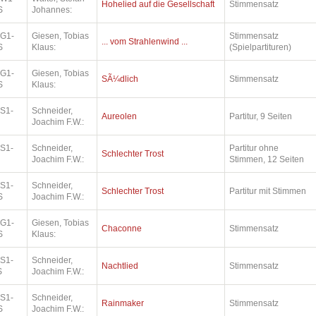
Hohelied auf die Gesellschaft
Stimmensatz
S
Johannes:
.G1-
Giesen, Tobias
Stimmensatz
... vom Strahlenwind ...
S
Klaus:
(Spielpartituren)
.G1-
Giesen, Tobias
SÃ¼dlich
Stimmensatz
S
Klaus:
.S1-
Schneider,
Aureolen
Partitur, 9 Seiten
Joachim F.W.:
.S1-
Schneider,
Partitur ohne
Schlechter Trost
Joachim F.W.:
Stimmen, 12 Seiten
.S1-
Schneider,
Schlechter Trost
Partitur mit Stimmen
S
Joachim F.W.:
.G1-
Giesen, Tobias
Chaconne
Stimmensatz
S
Klaus:
.S1-
Schneider,
Nachtlied
Stimmensatz
S
Joachim F.W.:
.S1-
Schneider,
Rainmaker
Stimmensatz
S
Joachim F.W.: