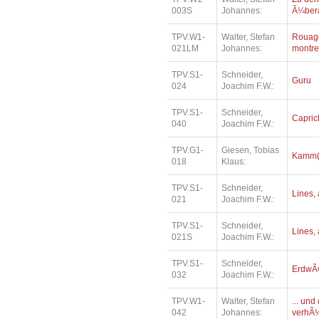
003S
Johannes:
Ã¼bera
TPV.W1-
Walter, Stefan
Rouage
021LM
Johannes:
montre
TPV.S1-
Schneider,
Guru
024
Joachim F.W.:
TPV.S1-
Schneider,
Capric
040
Joachim F.W.:
TPV.G1-
Giesen, Tobias
Kamm(e
018
Klaus:
TPV.S1-
Schneider,
Lines, 
021
Joachim F.W.:
TPV.S1-
Schneider,
Lines, 
021S
Joachim F.W.:
TPV.S1-
Schneider,
ErdwÃ¤
032
Joachim F.W.:
TPV.W1-
Walter, Stefan
... un
042
Johannes:
verhÃ¼