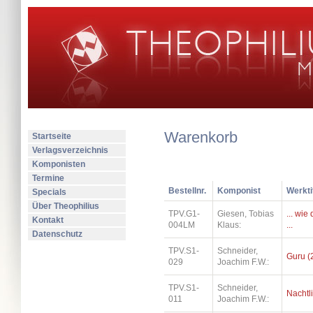
Warenkorb
Startseite
Verlagsverzeichnis
Komponisten
Termine
Bestellnr.
Komponist
Werkti
Specials
Über Theophilius
TPV.G1-
Giesen, Tobias
... wi
Kontakt
004LM
Klaus:
...
Datenschutz
TPV.S1-
Schneider,
Guru (
029
Joachim F.W.:
TPV.S1-
Schneider,
Nachtl
011
Joachim F.W.: