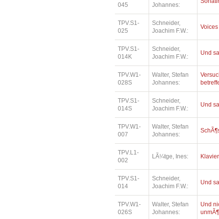
Sonatin
045
Johannes:
TPV.S1-
Schneider,
Voices
025
Joachim F.W.:
TPV.S1-
Schneider,
Und sa
014K
Joachim F.W.:
TPV.W1-
Walter, Stefan
Versuc
028S
Johannes:
betref
TPV.S1-
Schneider,
Und sa
014S
Joachim F.W.:
TPV.W1-
Walter, Stefan
SchÃ¶
007
Johannes:
TPV.L1-
LÃ¼tge, Ines:
Klavie
002
TPV.S1-
Schneider,
Und sa
014
Joachim F.W.:
TPV.W1-
Walter, Stefan
Und ni
026S
Johannes:
unmÃ¶