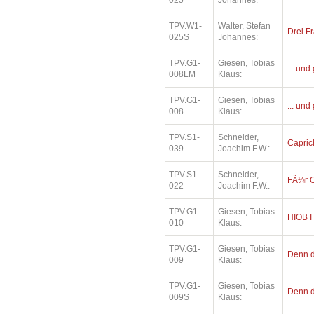
025
Johannes:
TPV.W1-
Walter, Stefan
Drei Fr
025S
Johannes:
TPV.G1-
Giesen, Tobias
... und
008LM
Klaus:
TPV.G1-
Giesen, Tobias
... und
008
Klaus:
TPV.S1-
Schneider,
Capric
039
Joachim F.W.:
TPV.S1-
Schneider,
FÃ¼r O
022
Joachim F.W.:
TPV.G1-
Giesen, Tobias
HIOB I
010
Klaus:
TPV.G1-
Giesen, Tobias
Denn di
009
Klaus:
TPV.G1-
Giesen, Tobias
Denn di
009S
Klaus: