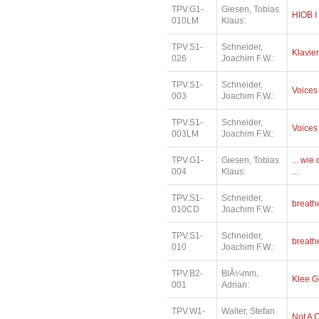
TPV.G1-
Giesen, Tobias
HIOB I
010LM
Klaus:
TPV.S1-
Schneider,
Klavier
026
Joachim F.W.:
TPV.S1-
Schneider,
Voices
003
Joachim F.W.:
TPV.S1-
Schneider,
Voices
003LM
Joachim F.W.:
TPV.G1-
Giesen, Tobias
... wi
004
Klaus:
...
TPV.S1-
Schneider,
breath
010CD
Joachim F.W.:
TPV.S1-
Schneider,
breath
010
Joachim F.W.:
TPV.B2-
BlÃ¼mm,
Klee 
001
Adrian:
TPV.W1-
Walter, Stefan
Not A 