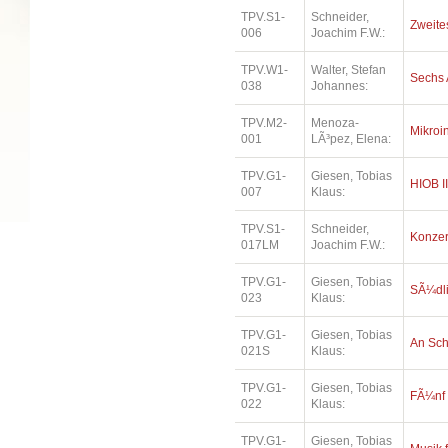
TPV.S1-
Schneider,
Zweites
006
Joachim F.W.:
TPV.W1-
Walter, Stefan
Sechs 
038
Johannes:
TPV.M2-
Menoza-
Mikroi
001
LÃ³pez, Elena:
TPV.G1-
Giesen, Tobias
HIOB II
007
Klaus:
TPV.S1-
Schneider,
Konzer
017LM
Joachim F.W.:
TPV.G1-
Giesen, Tobias
SÃ¼dl
023
Klaus:
TPV.G1-
Giesen, Tobias
An Sc
021S
Klaus:
TPV.G1-
Giesen, Tobias
FÃ¼nf
022
Klaus:
TPV.G1-
Giesen, Tobias