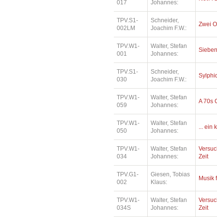
017
Johannes:
TPV.S1-
Schneider,
Zwei O
002LM
Joachim F.W.:
TPV.W1-
Walter, Stefan
Sieben
001
Johannes:
TPV.S1-
Schneider,
Sylphi
030
Joachim F.W.:
TPV.W1-
Walter, Stefan
A 70s 
059
Johannes:
TPV.W1-
Walter, Stefan
... ein
050
Johannes:
TPV.W1-
Walter, Stefan
Versuc
034
Johannes:
Zeit
TPV.G1-
Giesen, Tobias
Musik 
002
Klaus:
TPV.W1-
Walter, Stefan
Versuc
034S
Johannes:
Zeit