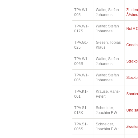
TPV.W1-
Walter, Stefan
Zu den
003
Johannes:
Ã¼bera
TPV.W1-
Walter, Stefan
Not A 
017S
Johannes:
TPV.G1-
Giesen, Tobias
Goodby
025
Klaus:
TPV.W1-
Walter, Stefan
Steckb
006S
Johannes:
TPV.W1-
Walter, Stefan
Steckb
006
Johannes:
TPV.K1-
Krause, Hans-
Shortc
001
Peter:
TPV.S1-
Schneider,
Und sa
013K
Joachim F.W.:
TPV.S1-
Schneider,
Zweites
006S
Joachim F.W.: