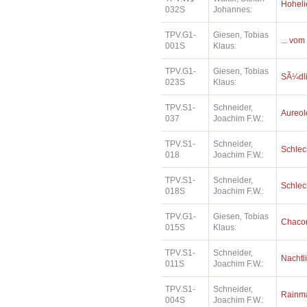
Hoheli
032S
Johannes:
TPV.G1-
Giesen, Tobias
... vom
001S
Klaus:
TPV.G1-
Giesen, Tobias
SÃ¼dl
023S
Klaus:
TPV.S1-
Schneider,
Aureol
037
Joachim F.W.:
TPV.S1-
Schneider,
Schlec
018
Joachim F.W.:
TPV.S1-
Schneider,
Schlec
018S
Joachim F.W.:
TPV.G1-
Giesen, Tobias
Chaco
015S
Klaus:
TPV.S1-
Schneider,
Nachtl
011S
Joachim F.W.:
TPV.S1-
Schneider,
Rainm
004S
Joachim F.W.: