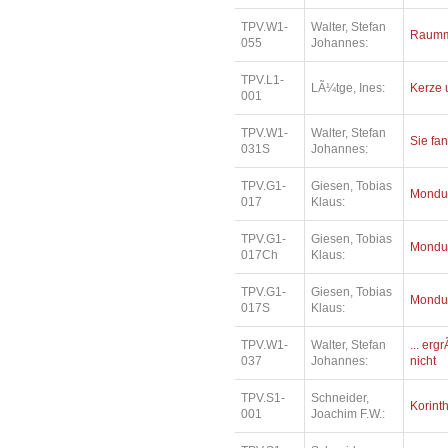
TPV.W1-
Walter, Stefan
Raumm
055
Johannes:
TPV.L1-
LÃ¼tge, Ines:
Kerze 
001
TPV.W1-
Walter, Stefan
Sie fa
031S
Johannes:
TPV.G1-
Giesen, Tobias
Mondu
017
Klaus:
TPV.G1-
Giesen, Tobias
Mondu
017Ch
Klaus:
TPV.G1-
Giesen, Tobias
Mondu
017S
Klaus:
TPV.W1-
Walter, Stefan
... erg
037
Johannes:
nicht
TPV.S1-
Schneider,
Korinth
001
Joachim F.W.: