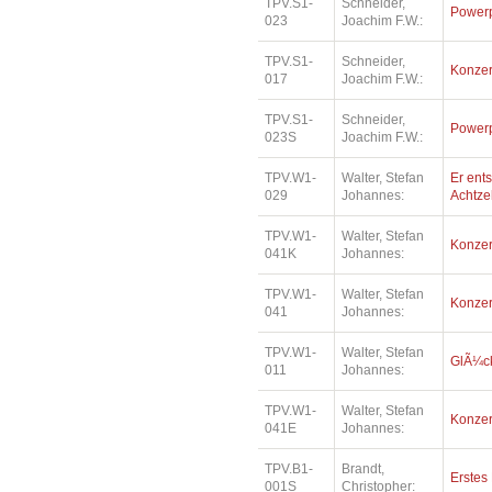
TPV.S1-
Schneider,
Power
023
Joachim F.W.:
TPV.S1-
Schneider,
Konzer
017
Joachim F.W.:
TPV.S1-
Schneider,
Power
023S
Joachim F.W.:
TPV.W1-
Walter, Stefan
Er ents
029
Johannes:
Achtz
TPV.W1-
Walter, Stefan
Konzer
041K
Johannes:
TPV.W1-
Walter, Stefan
Konzer
041
Johannes:
TPV.W1-
Walter, Stefan
GlÃ¼ck
011
Johannes:
TPV.W1-
Walter, Stefan
Konzer
041E
Johannes:
TPV.B1-
Brandt,
Erstes
001S
Christopher: