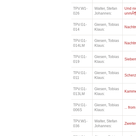
TPV.W1-
Walter, Stefan
Und ni
026
Johannes:
unmÃ¶
TPV.G1-
Giesen, Tobias
Nacht
014
Klaus:
TPV.G1-
Giesen, Tobias
Nacht
014LM
Klaus:
TPV.G1-
Giesen, Tobias
Siebe
019
Klaus:
TPV.G1-
Giesen, Tobias
Scher
011
Klaus:
TPV.G1-
Giesen, Tobias
Kamme
013LM
Klaus:
TPV.G1-
Giesen, Tobias
... fro
006S
Klaus:
TPV.W1-
Walter, Stefan
Zweite
036
Johannes: