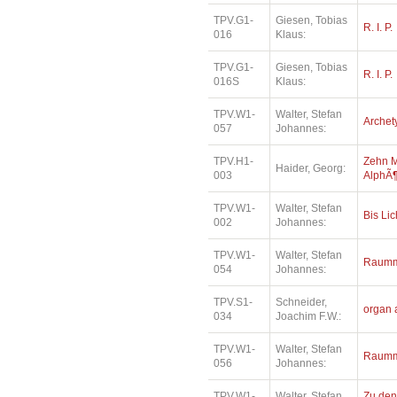
TPV.G1-
Giesen, Tobias
R. I. P.
016
Klaus:
TPV.G1-
Giesen, Tobias
R. I. P.
016S
Klaus:
TPV.W1-
Walter, Stefan
Archet
057
Johannes:
TPV.H1-
Zehn M
Haider, Georg:
003
AlphÃ¶
TPV.W1-
Walter, Stefan
Bis Lic
002
Johannes:
TPV.W1-
Walter, Stefan
Raumm
054
Johannes:
TPV.S1-
Schneider,
organ 
034
Joachim F.W.:
TPV.W1-
Walter, Stefan
Raumm
056
Johannes:
TPV.W1-
Walter, Stefan
Zu den