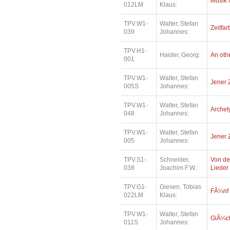
Musik 
012LM
Klaus:
TPV.W1-
Walter, Stefan
Zeitfar
039
Johannes:
TPV.H1-
Haider, Georg:
An oth
001
TPV.W1-
Walter, Stefan
Jener 
005S
Johannes:
TPV.W1-
Walter, Stefan
Archety
048
Johannes:
TPV.W1-
Walter, Stefan
Jener 
005
Johannes:
TPV.S1-
Schneider,
Von de
038
Joachim F.W.:
Lieder
TPV.G1-
Giesen, Tobias
FÃ¼nf
022LM
Klaus:
TPV.W1-
Walter, Stefan
GlÃ¼ck
011S
Johannes: