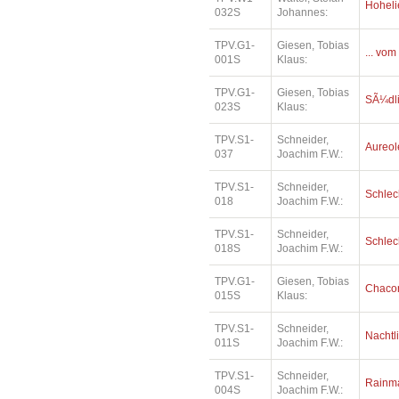
Hoheli
032S
Johannes:
TPV.G1-
Giesen, Tobias
... vom
001S
Klaus:
TPV.G1-
Giesen, Tobias
SÃ¼dl
023S
Klaus:
TPV.S1-
Schneider,
Aureol
037
Joachim F.W.:
TPV.S1-
Schneider,
Schlec
018
Joachim F.W.:
TPV.S1-
Schneider,
Schlec
018S
Joachim F.W.:
TPV.G1-
Giesen, Tobias
Chaco
015S
Klaus:
TPV.S1-
Schneider,
Nachtl
011S
Joachim F.W.:
TPV.S1-
Schneider,
Rainm
004S
Joachim F.W.: