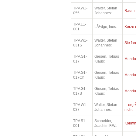
TPV.W1-
Walter, Stefan
Raumm
055
Johannes:
TPV.L1-
LÃ¼tge, Ines:
Kerze 
001
TPV.W1-
Walter, Stefan
Sie fa
031S
Johannes:
TPV.G1-
Giesen, Tobias
Mondu
017
Klaus:
TPV.G1-
Giesen, Tobias
Mondu
017Ch
Klaus:
TPV.G1-
Giesen, Tobias
Mondu
017S
Klaus:
TPV.W1-
Walter, Stefan
... erg
037
Johannes:
nicht
TPV.S1-
Schneider,
Korinth
001
Joachim F.W.: