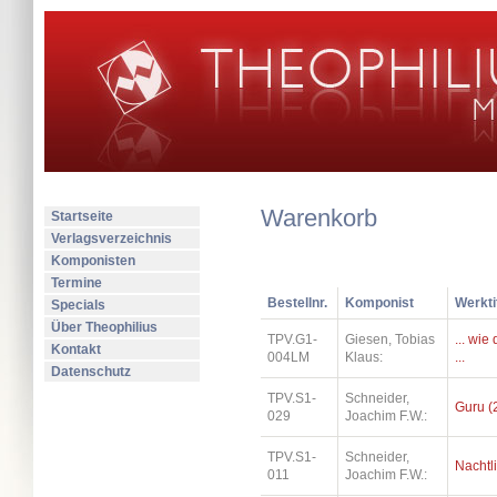
Warenkorb
Startseite
Verlagsverzeichnis
Komponisten
Termine
Bestellnr.
Komponist
Werkti
Specials
Über Theophilius
TPV.G1-
Giesen, Tobias
... wi
Kontakt
004LM
Klaus:
...
Datenschutz
TPV.S1-
Schneider,
Guru (
029
Joachim F.W.:
TPV.S1-
Schneider,
Nachtl
011
Joachim F.W.: