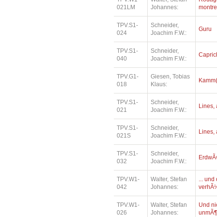
021LM
Johannes:
montre
TPV.S1-
Schneider,
Guru
024
Joachim F.W.:
TPV.S1-
Schneider,
Capric
040
Joachim F.W.:
TPV.G1-
Giesen, Tobias
Kamm(e
018
Klaus:
TPV.S1-
Schneider,
Lines, 
021
Joachim F.W.:
TPV.S1-
Schneider,
Lines, 
021S
Joachim F.W.:
TPV.S1-
Schneider,
ErdwÃ¤
032
Joachim F.W.:
TPV.W1-
Walter, Stefan
... un
042
Johannes:
verhÃ¼
TPV.W1-
Walter, Stefan
Und ni
026
Johannes:
unmÃ¶