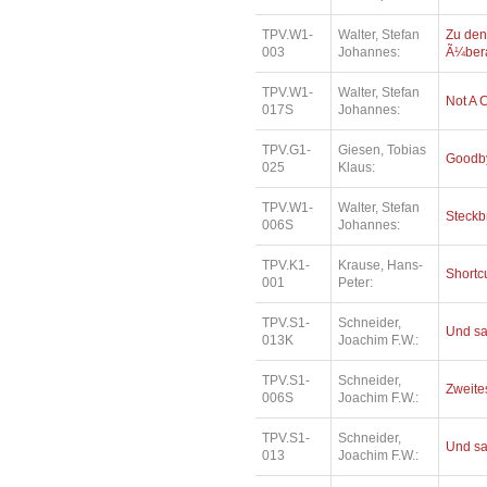
TPV.W1-
Walter, Stefan
Zu den
003
Johannes:
Ã¼bera
TPV.W1-
Walter, Stefan
Not A 
017S
Johannes:
TPV.G1-
Giesen, Tobias
Goodby
025
Klaus:
TPV.W1-
Walter, Stefan
Steckb
006S
Johannes:
TPV.K1-
Krause, Hans-
Shortc
001
Peter:
TPV.S1-
Schneider,
Und sa
013K
Joachim F.W.:
TPV.S1-
Schneider,
Zweites
006S
Joachim F.W.:
TPV.S1-
Schneider,
Und sa
013
Joachim F.W.: