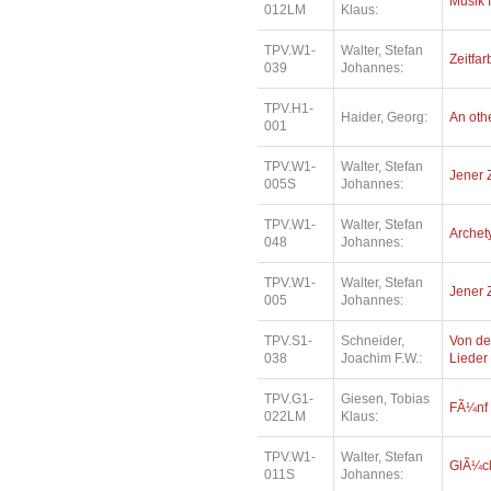
Musik 
012LM
Klaus:
TPV.W1-
Walter, Stefan
Zeitfar
039
Johannes:
TPV.H1-
Haider, Georg:
An oth
001
TPV.W1-
Walter, Stefan
Jener 
005S
Johannes:
TPV.W1-
Walter, Stefan
Archety
048
Johannes:
TPV.W1-
Walter, Stefan
Jener 
005
Johannes:
TPV.S1-
Schneider,
Von de
038
Joachim F.W.:
Lieder
TPV.G1-
Giesen, Tobias
FÃ¼nf
022LM
Klaus:
TPV.W1-
Walter, Stefan
GlÃ¼ck
011S
Johannes: