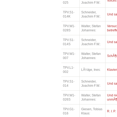
Voices
025
Joachim F.W.:
TPV.S1-
Schneider,
Und sa
014K
Joachim F.W.:
TPV.W1-
Walter, Stefan
Versuc
028S
Johannes:
betref
TPV.S1-
Schneider,
Und sa
014S
Joachim F.W.:
TPV.W1-
Walter, Stefan
SchÃ¶
007
Johannes:
TPV.L1-
LÃ¼tge, Ines:
Klavie
002
TPV.S1-
Schneider,
Und sa
014
Joachim F.W.:
TPV.W1-
Walter, Stefan
Und ni
026S
Johannes:
unmÃ¶
TPV.G1-
Giesen, Tobias
R. I. P.
016
Klaus: