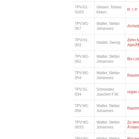
TPV.G1-
Giesen, Tobias
R. I. P.
016S
Klaus:
TPV.W1-
Walter, Stefan
Archet
057
Johannes:
TPV.H1-
Zehn M
Haider, Georg:
003
AlphÃ¶
TPV.W1-
Walter, Stefan
Bis Lic
002
Johannes:
TPV.W1-
Walter, Stefan
Raumm
054
Johannes:
TPV.S1-
Schneider,
organ 
034
Joachim F.W.:
TPV.W1-
Walter, Stefan
Raumm
056
Johannes:
TPV.W1-
Walter, Stefan
Zu den
003S
Johannes:
Ã¼bera
TPV.W1-
Walter, Stefan
Rouage