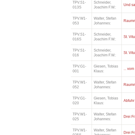
TPV.S1-
Schneider,
Und sa
013S
Joachim F.W.:
TPV.W1-
Walter, Stefan
Raumm
053
Johannes:
TPV.S1-
Schneider,
St. Vit
016S
Joachim F.W.:
TPV.S1-
Schneider,
St. Vit
016
Joachim F.W.:
TPV.G1-
Giesen, Tobias
... vom
001
Klaus:
TPV.W1-
Walter, Stefan
Raumm
052
Johannes:
TPV.G1-
Giesen, Tobias
Abfuhr
020
Klaus:
TPV.W1-
Walter, Stefan
Drei Fr
025
Johannes:
TPV.W1-
Walter, Stefan
Drei Fr