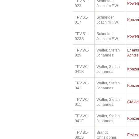
TPV.S1-
Schneider,
Power
023
Joachim F.W.:
TPV.S1-
Schneider,
Konzer
017
Joachim F.W.:
TPV.S1-
Schneider,
Power
023S
Joachim F.W.:
TPV.W1-
Walter, Stefan
Er ents
029
Johannes:
Achtz
TPV.W1-
Walter, Stefan
Konzer
041K
Johannes:
TPV.W1-
Walter, Stefan
Konzer
041
Johannes:
TPV.W1-
Walter, Stefan
GlÃ¼ck
011
Johannes:
TPV.W1-
Walter, Stefan
Konzer
041E
Johannes:
TPV.B1-
Brandt,
Erstes
001S
Christopher: