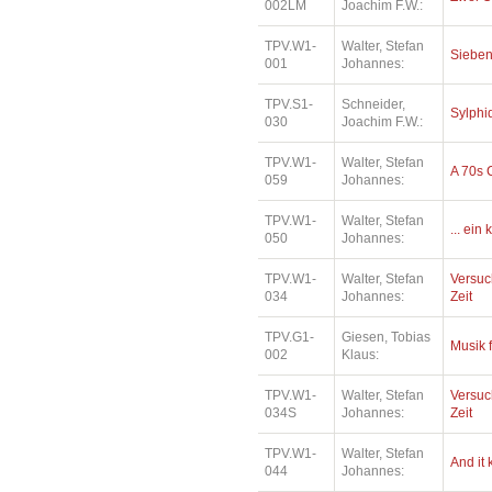
002LM
Joachim F.W.:
TPV.W1-
Walter, Stefan
Sieben
001
Johannes:
TPV.S1-
Schneider,
Sylphi
030
Joachim F.W.:
TPV.W1-
Walter, Stefan
A 70s 
059
Johannes:
TPV.W1-
Walter, Stefan
... ein
050
Johannes:
TPV.W1-
Walter, Stefan
Versuc
034
Johannes:
Zeit
TPV.G1-
Giesen, Tobias
Musik 
002
Klaus:
TPV.W1-
Walter, Stefan
Versuc
034S
Johannes:
Zeit
TPV.W1-
Walter, Stefan
And it
044
Johannes: