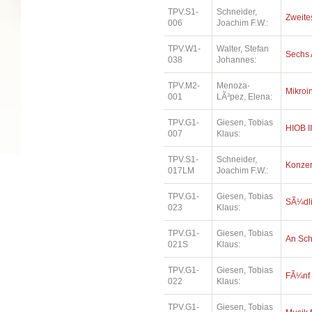
TPV.S1-
Schneider,
Zweites
006
Joachim F.W.:
TPV.W1-
Walter, Stefan
Sechs 
038
Johannes:
TPV.M2-
Menoza-
Mikroi
001
LÃ³pez, Elena:
TPV.G1-
Giesen, Tobias
HIOB II
007
Klaus:
TPV.S1-
Schneider,
Konzer
017LM
Joachim F.W.:
TPV.G1-
Giesen, Tobias
SÃ¼dl
023
Klaus:
TPV.G1-
Giesen, Tobias
An Sc
021S
Klaus:
TPV.G1-
Giesen, Tobias
FÃ¼nf
022
Klaus:
TPV.G1-
Giesen, Tobias