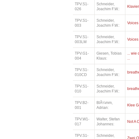
TPV.S1-
Schneider,
Klavier
026
Joachim F.W.:
TPV.S1-
Schneider,
Voices
003
Joachim F.W.:
TPV.S1-
Schneider,
Voices
003LM
Joachim F.W.:
TPV.G1-
Giesen, Tobias
... wi
004
Klaus:
...
TPV.S1-
Schneider,
breath
010CD
Joachim F.W.:
TPV.S1-
Schneider,
breath
010
Joachim F.W.:
TPV.B2-
BlÃ¼mm,
Klee 
001
Adrian:
TPV.W1-
Walter, Stefan
Not A 
017
Johannes:
TPV.S1-
Schneider,
Zwei O