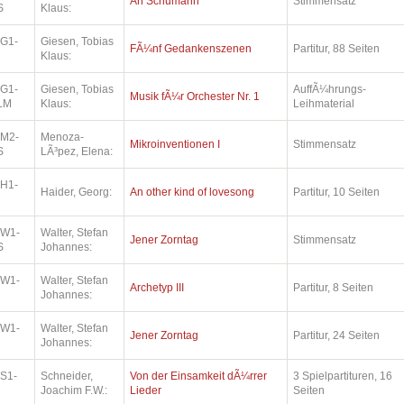
An Schumann
Stimmensatz
S
Klaus:
.G1-
Giesen, Tobias
FÃ¼nf Gedankenszenen
Partitur, 88 Seiten
Klaus:
.G1-
Giesen, Tobias
AuffÃ¼hrungs-
Musik fÃ¼r Orchester Nr. 1
LM
Klaus:
Leihmaterial
.M2-
Menoza-
Mikroinventionen I
Stimmensatz
S
LÃ³pez, Elena:
.H1-
Haider, Georg:
An other kind of lovesong
Partitur, 10 Seiten
.W1-
Walter, Stefan
Jener Zorntag
Stimmensatz
S
Johannes:
.W1-
Walter, Stefan
Archetyp III
Partitur, 8 Seiten
Johannes:
.W1-
Walter, Stefan
Jener Zorntag
Partitur, 24 Seiten
Johannes:
.S1-
Schneider,
Von der Einsamkeit dÃ¼rrer
3 Spielpartituren, 16
Joachim F.W.:
Lieder
Seiten