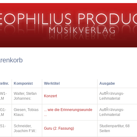
renkorb
ellnr.
Komponist
Werktitel
Ausgabe
.W1-
Walter, Stefan
AuffÃ¼hrungs-
Konzert
LM
Johannes:
Leihmaterial
.G1-
Giesen, Tobias
... wie die Erinnerungswunde
AuffÃ¼hrungs-
LM
Klaus:
...
Leihmaterial
.S1-
Schneider,
Studienpartitur, 68
Guru (2. Fassung)
Joachim F.W.:
Seiten