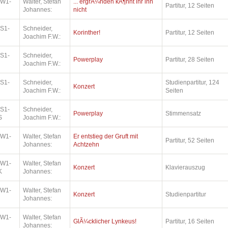
.W1-
Walter, Stefan
... ergrÃ¼nden kÃ¶nnt ihr ihn
Partitur, 12 Seiten
Johannes:
nicht
.S1-
Schneider,
Korinther!
Partitur, 12 Seiten
Joachim F.W.:
.S1-
Schneider,
Powerplay
Partitur, 28 Seiten
Joachim F.W.:
.S1-
Schneider,
Studienpartitur, 124
Konzert
Joachim F.W.:
Seiten
.S1-
Schneider,
Powerplay
Stimmensatz
S
Joachim F.W.:
.W1-
Walter, Stefan
Er entstieg der Gruft mit
Partitur, 52 Seiten
Johannes:
Achtzehn
.W1-
Walter, Stefan
Konzert
Klavierauszug
K
Johannes:
.W1-
Walter, Stefan
Konzert
Studienpartitur
Johannes:
.W1-
Walter, Stefan
GlÃ¼cklicher Lynkeus!
Partitur, 16 Seiten
Johannes: