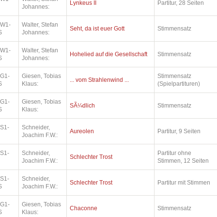
Lynkeus II
Partitur, 28 Seiten
Johannes:
.W1-
Walter, Stefan
Seht, da ist euer Gott
Stimmensatz
S
Johannes:
.W1-
Walter, Stefan
Hohelied auf die Gesellschaft
Stimmensatz
S
Johannes:
.G1-
Giesen, Tobias
Stimmensatz
... vom Strahlenwind ...
S
Klaus:
(Spielpartituren)
.G1-
Giesen, Tobias
SÃ¼dlich
Stimmensatz
S
Klaus:
.S1-
Schneider,
Aureolen
Partitur, 9 Seiten
Joachim F.W.:
.S1-
Schneider,
Partitur ohne
Schlechter Trost
Joachim F.W.:
Stimmen, 12 Seiten
.S1-
Schneider,
Schlechter Trost
Partitur mit Stimmen
S
Joachim F.W.:
.G1-
Giesen, Tobias
Chaconne
Stimmensatz
S
Klaus: