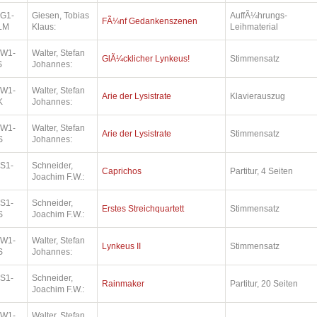
.G1-
Giesen, Tobias
AuffÃ¼hrungs-
FÃ¼nf Gedankenszenen
LM
Klaus:
Leihmaterial
.W1-
Walter, Stefan
GlÃ¼cklicher Lynkeus!
Stimmensatz
S
Johannes:
.W1-
Walter, Stefan
Arie der Lysistrate
Klavierauszug
K
Johannes:
.W1-
Walter, Stefan
Arie der Lysistrate
Stimmensatz
S
Johannes:
.S1-
Schneider,
Caprichos
Partitur, 4 Seiten
Joachim F.W.:
.S1-
Schneider,
Erstes Streichquartett
Stimmensatz
S
Joachim F.W.:
.W1-
Walter, Stefan
Lynkeus II
Stimmensatz
S
Johannes:
.S1-
Schneider,
Rainmaker
Partitur, 20 Seiten
Joachim F.W.:
.W1-
Walter, Stefan