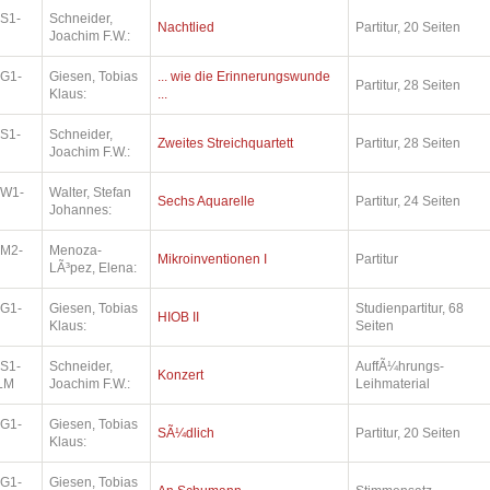
.S1-
Schneider,
Nachtlied
Partitur, 20 Seiten
Joachim F.W.:
.G1-
Giesen, Tobias
... wie die Erinnerungswunde
Partitur, 28 Seiten
Klaus:
...
.S1-
Schneider,
Zweites Streichquartett
Partitur, 28 Seiten
Joachim F.W.:
.W1-
Walter, Stefan
Sechs Aquarelle
Partitur, 24 Seiten
Johannes:
.M2-
Menoza-
Mikroinventionen I
Partitur
LÃ³pez, Elena:
.G1-
Giesen, Tobias
Studienpartitur, 68
HIOB II
Klaus:
Seiten
.S1-
Schneider,
AuffÃ¼hrungs-
Konzert
LM
Joachim F.W.:
Leihmaterial
.G1-
Giesen, Tobias
SÃ¼dlich
Partitur, 20 Seiten
Klaus:
.G1-
Giesen, Tobias