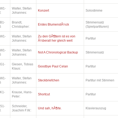
.W1-
Walter, Stefan
Konzert
Solostimme
E
Johannes:
.B1-
Brandt,
Stimmensatz
Erstes BlumenstÃ¼ck
S
Christopher:
(Spielpartituren)
.W1-
Walter, Stefan
Zu den GÃ¶ttern ist es von
Partitur
Johannes:
Ã¼berall her gleich weit
.W1-
Walter, Stefan
Not A Chronological Backup
Stimmensatz
S
Johannes:
.G1-
Giesen, Tobias
Goodbye Paul Celan
Partitur
Klaus:
.W1-
Walter, Stefan
Steckbriefchen
Partitur mit Stimmen
S
Johannes:
.K1-
Krause, Hans-
Shortcut
Partitur
Peter:
.S1-
Schneider,
Und sah, hÃ¶rte.
Klavierauszug
K
Joachim F.W.: