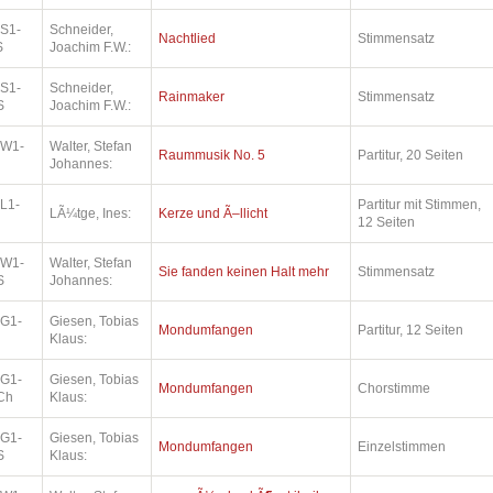
.S1-
Schneider,
Nachtlied
Stimmensatz
S
Joachim F.W.:
.S1-
Schneider,
Rainmaker
Stimmensatz
S
Joachim F.W.:
.W1-
Walter, Stefan
Raummusik No. 5
Partitur, 20 Seiten
Johannes:
L1-
Partitur mit Stimmen,
LÃ¼tge, Ines:
Kerze und Ã–llicht
12 Seiten
.W1-
Walter, Stefan
Sie fanden keinen Halt mehr
Stimmensatz
S
Johannes:
.G1-
Giesen, Tobias
Mondumfangen
Partitur, 12 Seiten
Klaus:
.G1-
Giesen, Tobias
Mondumfangen
Chorstimme
Ch
Klaus:
.G1-
Giesen, Tobias
Mondumfangen
Einzelstimmen
S
Klaus: